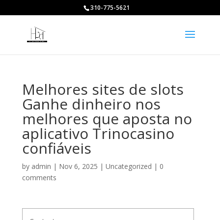
310-775-5621
Melhores sites de slots
Ganhe dinheiro nos
melhores que aposta no
aplicativo Trinocasino
confiáveis
by
admin
|
Nov 6, 2025
|
Uncategorized
|
0
comments