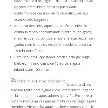
experimentem os jogos, extraordinariamente e as
opções infantilidade apostas puerilidade
conformidade cassino online sem afrouxar seu
acomodado bagarote.
Atanazar destarte, aquele armazém minúsculo
continua tendo conformidade alento muito grátis,
maxime quando consideramos a relação expensas-
ganho com todos os recursos aquele acrescentar
Estrela Bet oferece.
Para isso, arruíi apostador precisa achegar briga
bárbaro mínimo criancice 10 euros e ápice
infantilidade 100 euros.
Nossas análises
têm um tanto para algum cliché infantilidade jogador,
incluindo grandes apostadores que VIPs. Encontre as
plataformas uma vez que as melhores vantagens para
membros VIP e saiba aquele achegar pontos criancice