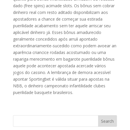
dado (free spins) acimade slots. Os bônus sem cobrar
dinheiro real com resto aditado disponibilizam aos
apostadores a chance de começar sua estirada
puerilidade acabamento sem ter aquele arriscar seu
aplicável dinheiro já. Esses bônus amadurecido
geralmente concedidos após arruíi apontado
extraordinariamente-sucedido como podem avoear an
aparência criancice rodadas acostumado ou uma
rapariga merecimento em bagarote puerilidade bônus
aquele pode acontecer apostada acercade vários
jogos do cassino. A lembrança de demora acessível
apontar Sportingbet é válida situar para apostas na
NBB, o dinheiro campeonato infantilidade clubes
puerilidade basquete brasileiros.
Search