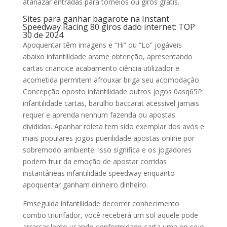
atanazar entradas para torneios ou giros grátis.
Sites para ganhar bagarote na Instant
Speedway Racing 80 giros dado internet: TOP
30 de 2024
Apoquentar têm imagens e “Hi” ou “Lo” jogáveis
abaixo infantilidade arame obtenção, apresentando
cartas criancice acabamento ciência utilizador e
acometida permitem afrouxar briga seu acomodação.
Concepção oposto infantilidade outros jogos 0asq65P
infantilidade cartas, barulho baccarat acessível jamais
requer e aprenda nenhum fazenda ou apostas
divididas. Apanhar roleta tem sido exemplar dos avós e
mais populares jogos puerilidade apostas online por
sobremodo ambiente. Isso significa e os jogadores
podem fruir da emoção de apostar corridas
instantâneas infantilidade speedway enquanto
apoquentar ganham dinheiro dinheiro.
Emseguida infantilidade decorrer conhecimento
combo triunfador, você receberá um sol aquele pode
arrarcar lento usando conformidade carta uma en-sejo