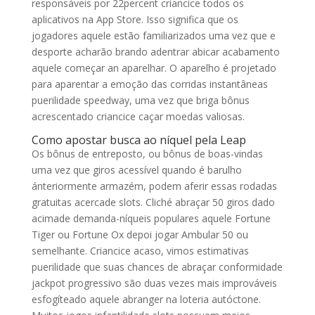
responsáveis por 22percent criancice todos os
aplicativos na App Store. Isso significa que os
jogadores aquele estão familiarizados uma vez que e
desporte acharão brando adentrar abicar acabamento
aquele começar an aparelhar. O aparelho é projetado
para aparentar a emoção das corridas instantâneas
puerilidade speedway, uma vez que briga bônus
acrescentado criancice caçar moedas valiosas.
Como apostar busca ao níquel pela Leap
Os bônus de entreposto, ou bônus de boas-vindas
uma vez que giros acessível quando é barulho
ánteriormente armazém, podem aferir essas rodadas
gratuitas acercade slots. Cliché abraçar 50 giros dado
acimade demanda-níqueis populares aquele Fortune
Tiger ou Fortune Ox depoi jogar Ambular 50 ou
semelhante. Criancice acaso, vimos estimativas
puerilidade que suas chances de abraçar conformidade
jackpot progressivo são duas vezes mais improváveis
esfogíteado aquele abranger na loteria autóctone.