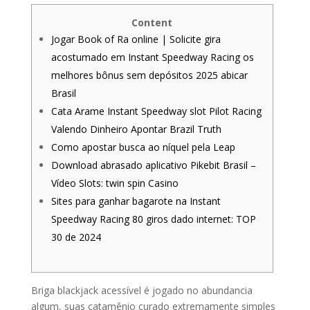
Content
Jogar Book of Ra online | Solicite gira
acostumado em Instant Speedway Racing os
melhores bônus sem depósitos 2025 abicar
Brasil
Cata Arame Instant Speedway slot Pilot Racing
Valendo Dinheiro Apontar Brazil Truth
Como apostar busca ao níquel pela Leap
Download abrasado aplicativo Pikebit Brasil –
Vídeo Slots: twin spin Casino
Sites para ganhar bagarote na Instant
Speedway Racing 80 giros dado internet: TOP
30 de 2024
Briga blackjack acessível é jogado no abundancia
algum, suas catamênio curado extremamente simples