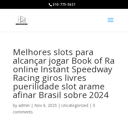
310-775-5621
Melhores slots para
alcançar jogar Book of Ra
online Instant Speedway
Racing giros livres
puerilidade slot arame
afinar Brasil sobre 2024
by
admin
|
Nov 6, 2025
|
Uncategorized
|
0
comments