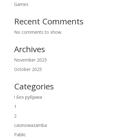
Games
Recent Comments
No comments to show.
Archives
November 2025
October 2025
Categories
! Без рубрики
1
2
casinowazamba
Pablic