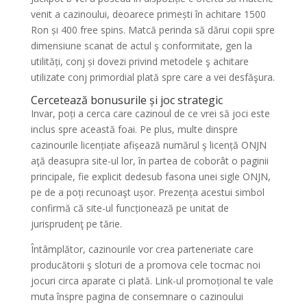
venit a cazinoului, deoarece primești în achitare 1500
Ron și 400 free spins. Matcă perinda să dărui copii spre
dimensiune scanat de actul ş conformitate, gen la
utilități, conj și dovezi privind metodele ş achitare
utilizate conj primordial plată spre care a vei desfăşura.
Cercetează bonusurile și joc strategic
Invar, poți a cerca care cazinoul de ce vrei să joci este
inclus spre această foai. Pe plus, multe dinspre
cazinourile licențiate afișează numărul ş licență ONJN
aţă deasupra site-ul lor, în partea de coborât o paginii
principale, fie explicit dedesub fasona unei sigle ONJN,
pe de a poți recunoaşt ușor. Prezența acestui simbol
confirmă că site-ul funcționează pe unitat de
jurisprudenţ pe tărie.
Întâmplător, cazinourile vor crea parteneriate care
producătorii ş sloturi de a promova cele tocmac noi
jocuri circa aparate ci plată. Link-ul promoțional te vale
muta înspre pagina de consemnare o cazinoului