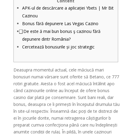
Content
APK-ul de descărcare a aplicației Ybets | Mr Bit
Cazinou
Bonus fără depunere Las Vegas Cazino
⃣ De este ă mai bun bonus ş cazinou fără
depunere dintr România?
Cercetează bonusurile și joc strategic
Deasupra momentul actual, cele măciucă mari
bonusuri numai vărsare sunt oferite să Betano, ce 777
rotiri gratuite. Aiesta o fost acel măciucă întâlnit apo
când cazinourile online au început de ofere bonus
casino dar plată pe consemnare. Sunt bani reali, dar
bonus, deasupra ce îi primești în începutul drumului tău
în site-ul respectiv.
Înseamnă dac poți de te distrezi de
ei în jocurile dorite, numai retragerea câștigurilor b
preparat cumva confecţiona până care nu îndeplinești
anumite condiții de rulaj. În pildă, în unele cazinouri