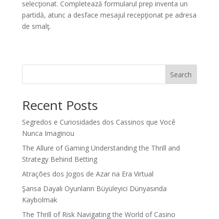
selecţionat. Completează formularul prep inventa un
partidă, atunc a desface mesajul recepţionat pe adresa
de smalţ.
Search
Recent Posts
Segredos e Curiosidades dos Cassinos que Você
Nunca Imaginou
The Allure of Gaming Understanding the Thrill and
Strategy Behind Betting
Atrações dos Jogos de Azar na Era Virtual
Şansa Dayalı Oyunların Büyüleyici Dünyasında
Kaybolmak
The Thrill of Risk Navigating the World of Casino