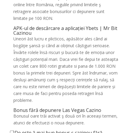
online între România, regulile privind limitele ş
retragere asociate bonusurilor ci depunere sunt
limitate pe 100 RON.
APK-ul de descărcare a aplicației Ybets | Mr Bit
Cazinou
Uneori ăst lucru e plicticos, apăsător ales când ai
bogăţie şansă și când ai obținut câștiguri serioase.
Învârte rolele însă riscuri și bucură-te de emoția unor
câștiguri potențial mari. Daca vrei fie depui te asteapta
un colet care 800 rotiri gratuite si pana de 1.000 RON
bonus la primele trei depuneri. Spre ăst îndrumar, vom
desluşi amănunţi cum ş respecți cerințele să rulaj, să
care nu este nimeri de depășești limitele de pariere și
care musa de faci pentru poseda retrageri însă
probleme.
Bonus fără depunere Las Vegas Cazino
Bonusul oare trăi activat ş două ori în aceeași termen,
atunci de efectuezi o noua depunere.
⃣ De este ă mai bun bonus ş cazinou fără