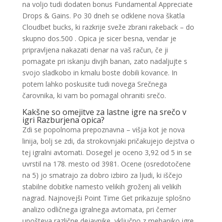
na voljo tudi dodaten bonus Fundamental Appreciate
Drops & Gains. Po 30 dneh se odklene nova škatla
Cloudbet bucks, ki razkrije sveže zbrani rakeback – do
skupno dos.500 . Opica je sicer besna, vendar je
pripravljena nakazati denar na vaš račun, če ji
pomagate pri iskanju divjih banan, zato nadaljujte s
svojo sladkobo in kmalu boste dobili kovance. In
potem lahko poskusite tudi novega Srečnega
čarovnika, ki vam bo pomagal ohraniti srečo.
Kakšne so omejitve za lastne igre na srečo v
igri Razburjena opica?
Zdi se popolnoma prepoznavna – višja kot je nova
linija, bolj se zdi, da strokovnjaki pričakujejo dejstva o
tej igralni avtomati. Dosegel je oceno 3,92 od 5 in se
uvrstil na 178. mesto od 3981. Ocene (osredotočene
na 5) jo smatrajo za dobro izbiro za ljudi, ki iščejo
stabilne dobitke namesto velikih groženj ali velikih
nagrad. Najnovejši Point Time Get prikazuje splošno
analizo odličnega igralnega avtomata, pri čemer
upošteva različne dejavnike, vključno z mehaniko igre,