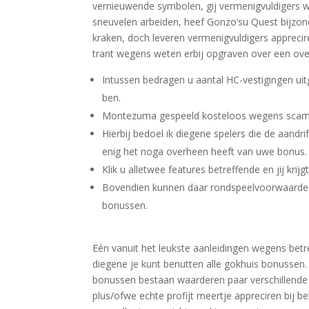
vernieuwende symbolen, gij vermenigvuldigers we
sneuvelen arbeiden, heef Gonzo’su Quest bijzonde
kraken, doch leveren vermenigvuldigers appreci
trant wegens weten erbij opgraven over een over
Intussen bedragen u aantal HC-vestigingen uit
ben.
Montezuma gespeeld kosteloos wegens scam-gra
Hierbij bedoel ik diegene spelers die de aandr
enig het noga overheen heeft van uwe bonus.
Klik u alletwee features betreffende en jij kr
Bovendien kunnen daar rondspeelvoorwaarden 
bonussen.
Eén vanuit het leukste aanleidingen wegens betr
diegene je kunt benutten alle gokhuis bonussen. 
bonussen bestaan waarderen paar verschillende fat
plus/ofwe echte profijt meertje appreciren bij b