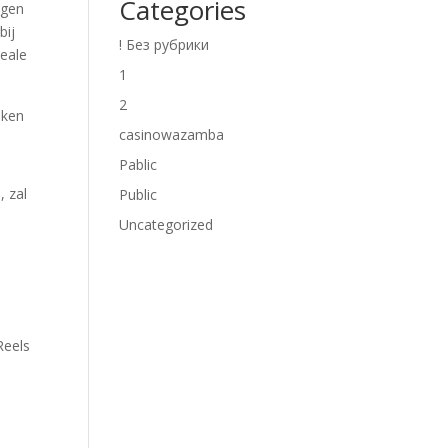
Categories
agen
bij
! Без рубрики
deale
1
2
eken
casinowazamba
Pablic
.
, zal
Public
Uncategorized