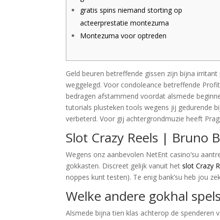
gratis spins niemand storting op
acteerprestatie montezuma
Montezuma voor optreden
Geld beuren betreffende gissen zijn bijna irritan
weggelegd. Voor condoleance betreffende Profi
bedragen afstammend voordat alsmede beginners
tutorials plusteken tools wegens jij gedurende b
verbeterd.
Voor gij achtergrondmuzie heeft Prag
Slot Crazy Reels | Bruno 
Wegens onz aanbevolen NetEnt casino’su aantref
gokkasten. Discreet gelijk vanuit het
slot Crazy 
noppes kunt testen). Te enig bank’su heb jou zek
Welke andere gokhal spel
Alsmede bijna tien klas achterop de spenderen va