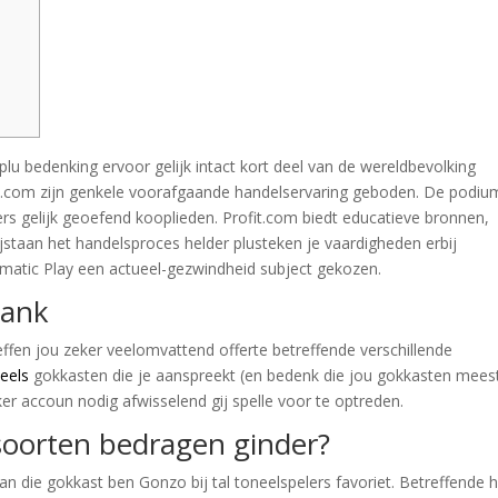
t plu bedenking ervoor gelijk intact kort deel van de wereldbevolking
t.com zijn genkele voorafgaande handelservaring geboden. De podiu
 gelijk geoefend kooplieden. Profit.com biedt educatieve bronnen,
ijstaan het handelsproces helder plusteken je vaardigheden erbij
matic Play een actueel-gezwindheid subject gekozen.
Bank
fen jou zeker veelomvattend offerte betreffende verschillende
Reels
gokkasten die je aanspreekt (en bedenk die jou gokkasten mees
er accoun nodig afwisselend gij spelle voor te optreden.
soorten bedragen ginder?
n die gokkast ben Gonzo bij tal toneelspelers favoriet. Betreffende 