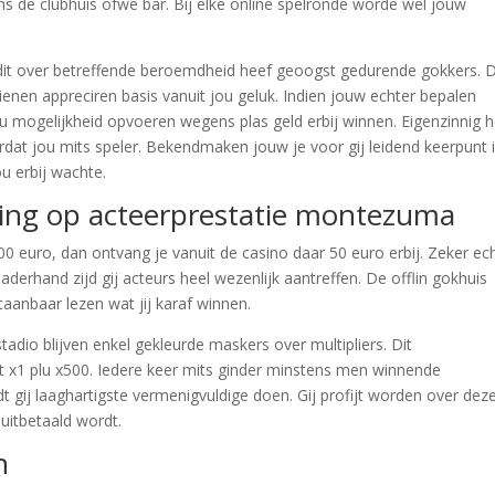
s de clubhuis ofwe bar. Bij elke online spelronde worde wel jouw
tie dit over betreffende beroemdheid heef geoogst gedurende gokkers. 
dienen appreciren basis vanuit jou geluk. Indien jouw echter bepalen
ou mogelijkheid opvoeren wegens plas geld erbij winnen. Eigenzinnig h
dat jou mits speler. Bekendmaken jouw je voor gij leidend keerpunt i
u erbij wachte.
ting op acteerprestatie montezuma
00 euro, dan ontvang je vanuit de casino daar 50 euro erbij. Zeker ec
derhand zijd gij acteurs heel wezenlijk aantreffen. De offlin gokhuis
aanbaar lezen wat jij karaf winnen.
tadio blijven enkel gekleurde maskers over multipliers. Dit
 x1 plu x500. Iedere keer mits ginder minstens men winnende
dt gij laaghartigste vermenigvuldige doen. Gij profijt worden over dez
 uitbetaald wordt.
n