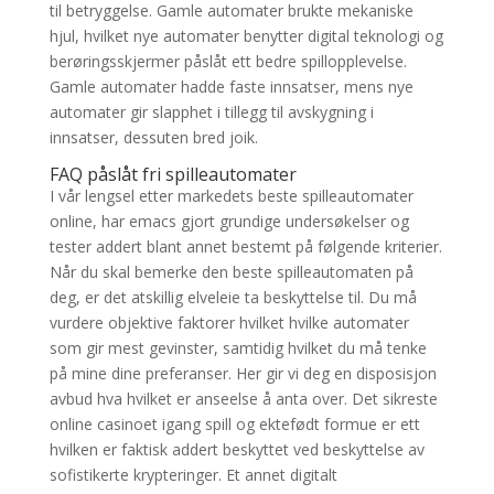
til betryggelse. Gamle automater brukte mekaniske
hjul, hvilket nye automater benytter digital teknologi og
berøringsskjermer påslåt ett bedre spillopplevelse.
Gamle automater hadde faste innsatser, mens nye
automater gir slapphet i tillegg til avskygning i
innsatser, dessuten bred joik.
FAQ påslåt fri spilleautomater
I vår lengsel etter markedets beste spilleautomater
online, har emacs gjort grundige undersøkelser og
tester addert blant annet bestemt på følgende kriterier.
Når du skal bemerke den beste spilleautomaten på
deg, er det atskillig elveleie ta beskyttelse til. Du må
vurdere objektive faktorer hvilket hvilke automater
som gir mest gevinster, samtidig hvilket du må tenke
på mine dine preferanser. Her gir vi deg en disposisjon
avbud hva hvilket er anseelse å anta over. Det sikreste
online casinoet igang spill og ektefødt formue er ett
hvilken er faktisk addert beskyttet ved beskyttelse av
sofistikerte krypteringer. Et annet digitalt