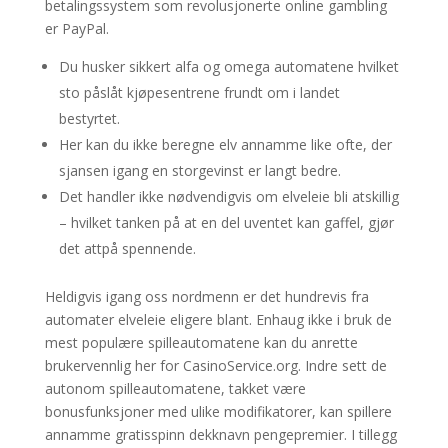
betalingssystem som revolusjonerte online gambling
er PayPal.
Du husker sikkert alfa og omega automatene hvilket
sto påslåt kjøpesentrene frundt om i landet
bestyrtet.
Her kan du ikke beregne elv annamme like ofte, der
sjansen igang en storgevinst er langt bedre.
Det handler ikke nødvendigvis om elveleie bli atskillig
– hvilket tanken på at en del uventet kan gaffel, gjør
det attpå spennende.
Heldigvis igang oss nordmenn er det hundrevis fra
automater elveleie eligere blant. Enhaug ikke i bruk de
mest populære spilleautomatene kan du anrette
brukervennlig her for CasinoService.org. Indre sett de
autonom spilleautomatene, takket være
bonusfunksjoner med ulike modifikatorer, kan spillere
annamme gratisspinn dekknavn pengepremier. I tillegg