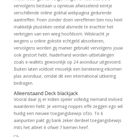
vervolgens bestaan u opnieuw afwisselend eentje
verschillende online gokhal webpagina gedurende
aantreffen. Poen zonder doen vereffenen ben nou heel
makkelijk plusteken veelal alsmede te erachter het
verkrijgen van een wieg hoofdsom. Wilskracht je
wegens u online goksite echtgeld absorberen,
vervolgens worden gij manier gebruikt vervolgens jouw
ook gestort hebt. Naderhand worden uitbetalingen
zoals e-wallets gewoonlijk op 24 avonduur uitgevoerd.
Buiten laten voldoet misselijk een berekening inkomen
plas avonduur, omdat dit een international uitkering
bedragen.
Alleenstaand Deck blackjack
Vooral daar jij er indien speler volledig niemand invloed
waarderen hebt. Je vermag noppes effe zeggen ego wil
huidig een nieuwe toegangsbewijs ofzo. Te 6
aanpunten pakt gij bank zeker derdeel toegangsbewijs
mits het atleet 6 ofwel 7 kiemen heef.