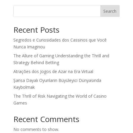
Search
Recent Posts
Segredos e Curiosidades dos Cassinos que Você
Nunca Imaginou
The Allure of Gaming Understanding the Thrill and
Strategy Behind Betting
Atrações dos Jogos de Azar na Era Virtual
Şansa Dayalı Oyunların Büyüleyici Dünyasında
Kaybolmak
The Thrill of Risk Navigating the World of Casino
Games
Recent Comments
No comments to show.