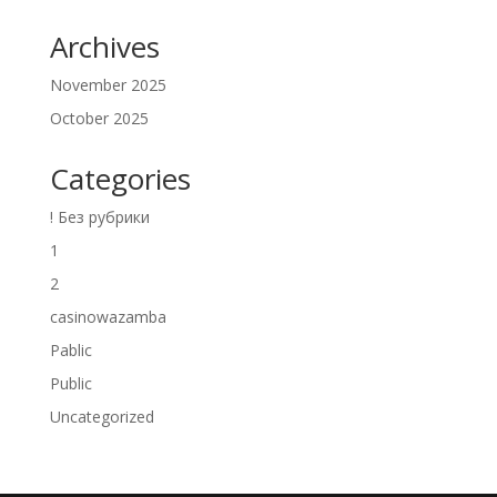
Archives
November 2025
October 2025
Categories
! Без рубрики
1
2
casinowazamba
Pablic
Public
Uncategorized