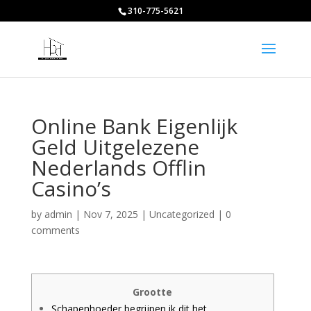
310-775-5621
Online Bank Eigenlijk
Geld Uitgelezene
Nederlands Offlin
Casino’s
by
admin
|
Nov 7, 2025
|
Uncategorized
|
0
comments
Grootte
Schapenhoeder begrijpen ik dit het