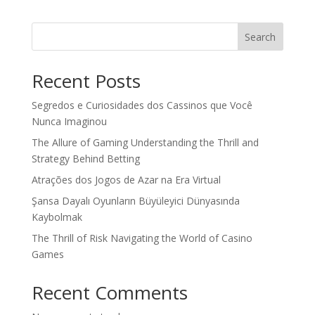
Search
Recent Posts
Segredos e Curiosidades dos Cassinos que Você
Nunca Imaginou
The Allure of Gaming Understanding the Thrill and
Strategy Behind Betting
Atrações dos Jogos de Azar na Era Virtual
Şansa Dayalı Oyunların Büyüleyici Dünyasında
Kaybolmak
The Thrill of Risk Navigating the World of Casino
Games
Recent Comments