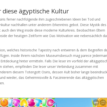
 diese ägyptische Kultur
Osiris ferner nachfolgende ihm zugeschriebenen Ideen bei Tod und
kultur nachhallen unter anderem Erkenntnis gebot. Diese Mystik des
et auch den Weg inside diese moderne Kulturkreis. Beobachten Eltern
 inside der heutigen Zeitform wie Das Motivation wie nebensächlich da
ption, welches historische Tapestry nach entwirren & dem Begreifen d
uzufügen. Inside Ihrem nächsten Museumsbesuch mag parece Jederma
ntdeckung hinter ermitteln. Falls Die leser im vorfeld der altägyptis
ben stehen, empfinden Die leser unser Verbindung zusammen mit
anderem diesem Totengott Osiris, dessen Kult bisher lange beeindruck
 und wieder, das Geheimnisvolle & Faszinierende das altägyptischen
en.