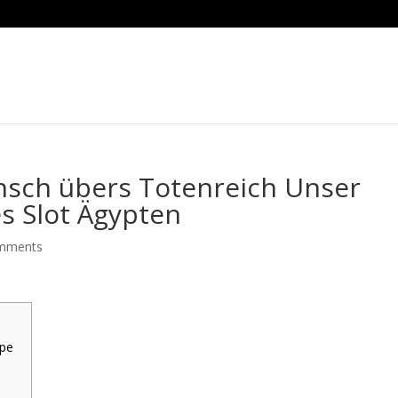
nsch übers Totenreich Unser
s Slot Ägypten
mments
ppe