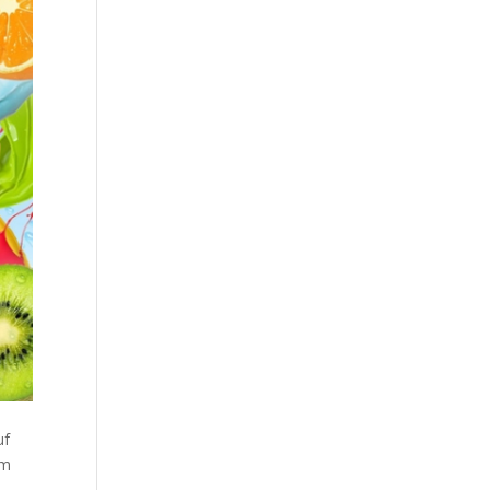
uf
em