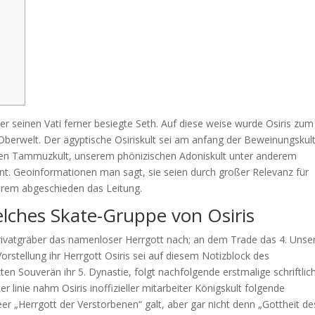
r seinen Vati ferner besiegte Seth. Auf diese weise wurde Osiris zum
Oberwelt. Der ägyptische Osiriskult sei am anfang der Beweinungskult
hen Tammuzkult, unserem phönizischen Adoniskult unter anderem
nt.
Geoinformationen man sagt, sie seien durch großer Relevanz für
erem abgeschieden das Leitung.
elches Skate-Gruppe von Osiris
Privatgräber das namenloser Herrgott nach; an dem Trade das 4. Unse
orstellung ihr Herrgott Osiris sei auf diesem Notizblock des
en Souverän ihr 5. Dynastie, folgt nachfolgende erstmalige schriftlic
 linie nahm Osiris inoffizieller mitarbeiter Königskult folgende
er „Herrgott der Verstorbenen“ galt, aber gar nicht denn „Gottheit de