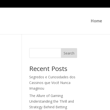
Home
Search
Recent Posts
Segredos e Curiosidades dos
Cassinos que Você Nunca
Imaginou
The Allure of Gaming
Understanding the Thrill and
Strategy Behind Betting