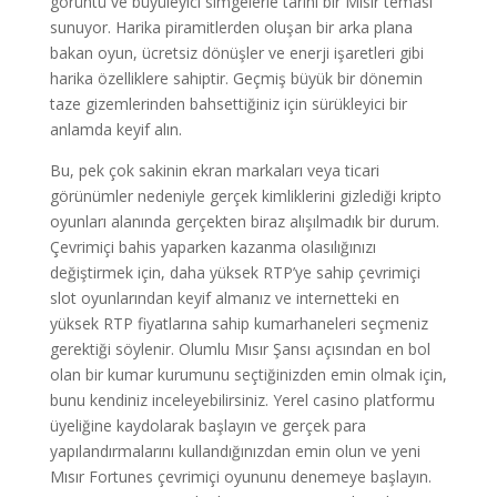
görüntü ve büyüleyici simgelerle tarihi bir Mısır teması
sunuyor. Harika piramitlerden oluşan bir arka plana
bakan oyun, ücretsiz dönüşler ve enerji işaretleri gibi
harika özelliklere sahiptir. Geçmiş büyük bir dönemin
taze gizemlerinden bahsettiğiniz için sürükleyici bir
anlamda keyif alın.
Bu, pek çok sakinin ekran markaları veya ticari
görünümler nedeniyle gerçek kimliklerini gizlediği kripto
oyunları alanında gerçekten biraz alışılmadık bir durum.
Çevrimiçi bahis yaparken kazanma olasılığınızı
değiştirmek için, daha yüksek RTP’ye sahip çevrimiçi
slot oyunlarından keyif almanız ve internetteki en
yüksek RTP fiyatlarına sahip kumarhaneleri seçmeniz
gerektiği söylenir. Olumlu Mısır Şansı açısından en bol
olan bir kumar kurumunu seçtiğinizden emin olmak için,
bunu kendiniz inceleyebilirsiniz. Yerel casino platformu
üyeliğine kaydolarak başlayın ve gerçek para
yapılandırmalarını kullandığınızdan emin olun ve yeni
Mısır Fortunes çevrimiçi oyununu denemeye başlayın.