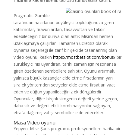
Haziran’a kadar) liderlik tablosu turnuvasına katılın.
Pragmatic Gamble
tarafından hazırlanan büyüleyici topluluğunuza giren
katılımcılar, firavunlardan, tasavvuftan ve takdir
edebileceğiniz bir dünya olan antik Mısır’dan hemen
uzaklaşmaya çalışırlar. Tamamen ücretsiz olarak
oynama seçeneği ile zarif bir şekilde tasarlanmış olan
video oyunu, keskin
https://mostbetslot.com/bonus/
bir
sürükleyici his uyandıran, tarihi zaman için rezonansa
giren özetlenen sembollere sahiptir. Oyunu artırmak,
yalnızca büyük kazançlar elde etme fırsatlarının yanı
sıra ek yöntemden seviyeler elde etme fırsatları vaat
eden ve düğün yapabileceğiniz ek döngülerdir.
Oyuncular, diğer birçok simgenin değerli yerine geçen,
daha sık ve değerli etkili kombinasyonlar sağlayan,
etrafa dağılmış vahşi semboller elde edecekler.
Masa Video oyunu
Yepyeni Mısır Şans programı, profesyonellere harika bir