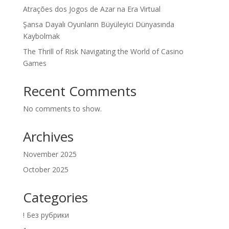
Atrações dos Jogos de Azar na Era Virtual
Şansa Dayalı Oyunların Büyüleyici Dünyasında
Kaybolmak
The Thrill of Risk Navigating the World of Casino
Games
Recent Comments
No comments to show.
Archives
November 2025
October 2025
Categories
! Без рубрики