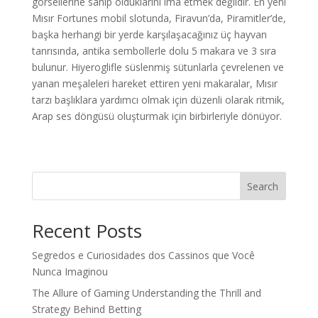
görsellerine sahip olduklarını ima etmek değildir. En yeni
Mısır Fortunes mobil slotunda, Firavun’da, Piramitler’de,
başka herhangi bir yerde karşılaşacağınız üç hayvan
tanrısında, antika sembollerle dolu 5 makara ve 3 sıra
bulunur. Hiyeroglifle süslenmiş sütunlarla çevrelenen ve
yanan meşaleleri hareket ettiren yeni makaralar, Mısır
tarzı başlıklara yardımcı olmak için düzenli olarak ritmik,
Arap ses döngüsü oluşturmak için birbirleriyle dönüyor.
Search
Recent Posts
Segredos e Curiosidades dos Cassinos que Você
Nunca Imaginou
The Allure of Gaming Understanding the Thrill and
Strategy Behind Betting