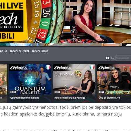
. Jūsų galimybės yra neribotos, todėl premijos be depozito yra tokio
e kasdien apsilanko daugybė žmonių, kurie tikrina, ar nėra naujų