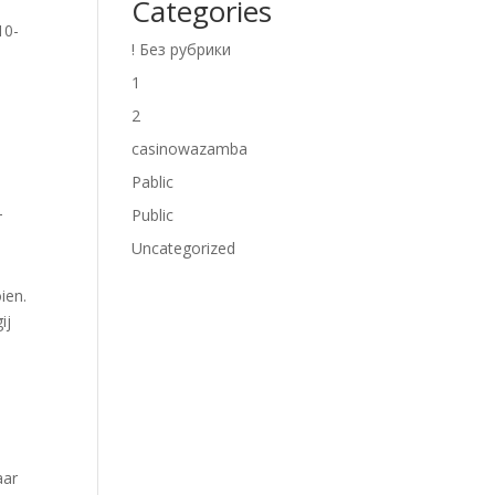
Categories
10-
! Без рубрики
1
2
casinowazamba
Pablic
j
Public
T
Uncategorized
ien.
ij
aar