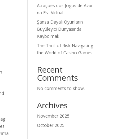
Atrações dos Jogos de Azar
na Era Virtual
Şansa Dayalı Oyunların
Büyüleyici Dünyasında
Kaybolmak
The Thrill of Risk Navigating
the World of Casino Games
Recent
en
Comments
a
No comments to show.
end
Archives
November 2025
aag
October 2025
pes
prima