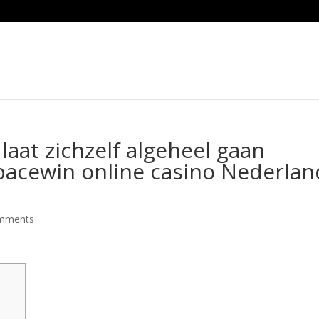
laat zichzelf algeheel gaan
spacewin online casino Nederlan
mments