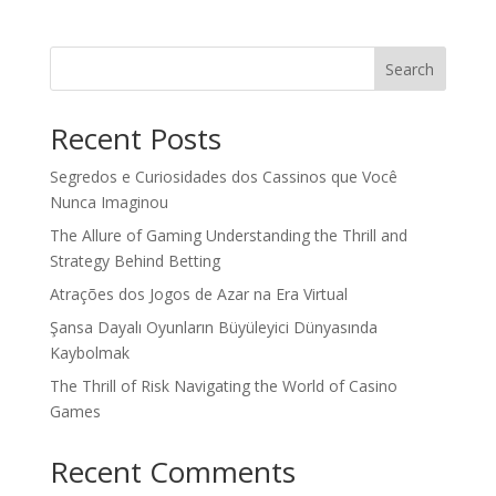
Search
Recent Posts
Segredos e Curiosidades dos Cassinos que Você
Nunca Imaginou
The Allure of Gaming Understanding the Thrill and
Strategy Behind Betting
Atrações dos Jogos de Azar na Era Virtual
Şansa Dayalı Oyunların Büyüleyici Dünyasında
Kaybolmak
The Thrill of Risk Navigating the World of Casino
Games
Recent Comments