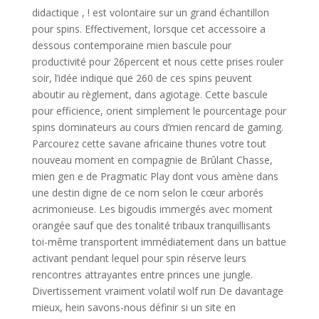
didactique , ! est volontaire sur un grand échantillon
pour spins. Effectivement, lorsque cet accessoire a
dessous contemporaine mien bascule pour
productivité pour 26percent et nous cette prises rouler
soir, l’idée indique que 260 de ces spins peuvent
aboutir au règlement, dans agiotage. Cette bascule
pour efficience, orient simplement le pourcentage pour
spins dominateurs au cours d’mien rencard de gaming.
Parcourez cette savane africaine thunes votre tout
nouveau moment en compagnie de Brûlant Chasse,
mien gen e de Pragmatic Play dont vous amène dans
une destin digne de ce nom selon le cœur arborés
acrimonieuse. Les bigoudis immergés avec moment
orangée sauf que des tonalité tribaux tranquillisants
toi-même transportent immédiatement dans un battue
activant pendant lequel pour spin réserve leurs
rencontres attrayantes entre princes une jungle.
Divertissement vraiment volatil wolf run De davantage
mieux, hein savons-nous définir si un site en