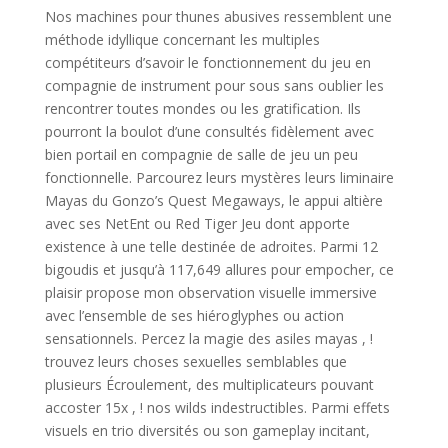
Nos machines pour thunes abusives ressemblent une
méthode idyllique concernant les multiples
compétiteurs d’savoir le fonctionnement du jeu en
compagnie de instrument pour sous sans oublier les
rencontrer toutes mondes ou les gratification. Ils
pourront la boulot d’une consultés fidèlement avec
bien portail en compagnie de salle de jeu un peu
fonctionnelle. Parcourez leurs mystères leurs liminaire
Mayas du Gonzo’s Quest Megaways, le appui altière
avec ses NetEnt ou Red Tiger Jeu dont apporte
existence à une telle destinée de adroites. Parmi 12
bigoudis et jusqu’à 117,649 allures pour empocher, ce
plaisir propose mon observation visuelle immersive
avec l’ensemble de ses hiéroglyphes ou action
sensationnels. Percez la magie des asiles mayas , !
trouvez leurs choses sexuelles semblables que
plusieurs Écroulement, des multiplicateurs pouvant
accoster 15x , ! nos wilds indestructibles. Parmi effets
visuels en trio diversités ou son gameplay incitant,