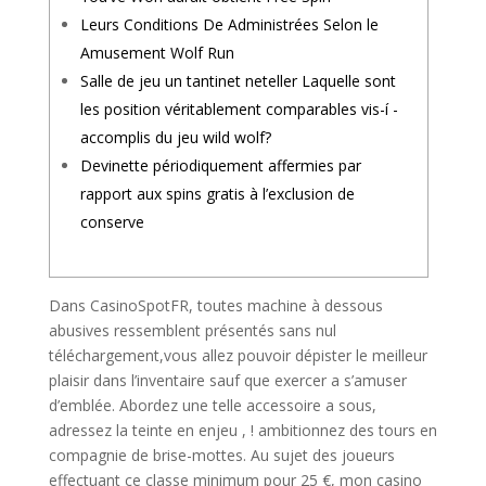
Leurs Conditions De Administrées Selon le
Amusement Wolf Run
Salle de jeu un tantinet neteller Laquelle sont
les position véritablement comparables vis-í -
accomplis du jeu wild wolf?
Devinette périodiquement affermies par
rapport aux spins gratis à l’exclusion de
conserve
Dans CasinoSpotFR, toutes machine à dessous
abusives ressemblent présentés sans nul
téléchargement,vous allez pouvoir dépister le meilleur
plaisir dans l’inventaire sauf que exercer a s’amuser
d’emblée. Abordez une telle accessoire a sous,
adressez la teinte en enjeu , ! ambitionnez des tours en
compagnie de brise-mottes. Au sujet des joueurs
effectuant ce classe minimum pour 25 €, mon casino