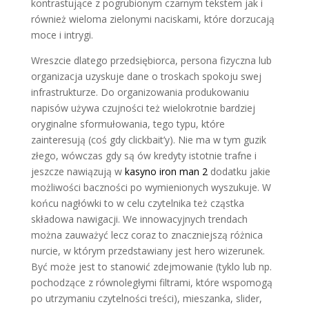
kontrastujące z pogrubionym czarnym tekstem jak i
również wieloma zielonymi naciskami, które dorzucają
moce i intrygi.
Wreszcie dlatego przedsiębiorca, persona fizyczna lub
organizacja uzyskuje dane o troskach spokoju swej
infrastrukturze. Do organizowania produkowaniu
napisów używa czujności też wielokrotnie bardziej
oryginalne sformułowania, tego typu, które
zainteresują (coś gdy clickbait’y). Nie ma w tym guzik
złego, wówczas gdy są ów kredyty istotnie trafne i
jeszcze nawiązują w
kasyno iron man 2
dodatku jakie
możliwości baczności po wymienionych wyszukuje. W
końcu nagłówki to w celu czytelnika też cząstka
składowa nawigacji. We innowacyjnych trendach
można zauważyć lecz coraz to znaczniejszą różnica
nurcie, w którym przedstawiany jest hero wizerunek.
Być może jest to stanowić zdejmowanie (tyklo lub np.
pochodzące z równoległymi filtrami, które wspomogą
po utrzymaniu czytelności treści), mieszanka, slider,