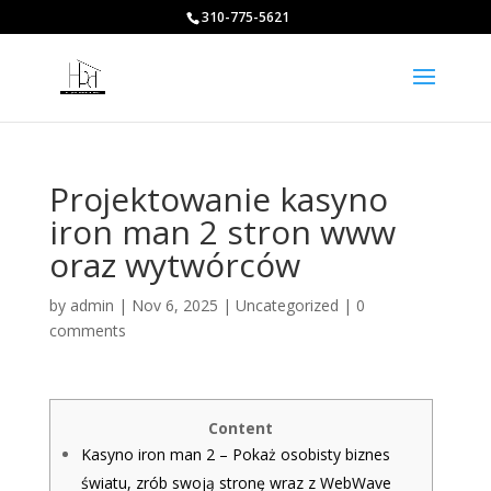
310-775-5621
Projektowanie kasyno
iron man 2 stron www
oraz wytwórców
by
admin
|
Nov 6, 2025
|
Uncategorized
|
0
comments
Content
Kasyno iron man 2 – Pokaż osobisty biznes
światu, zrób swoją stronę wraz z WebWave