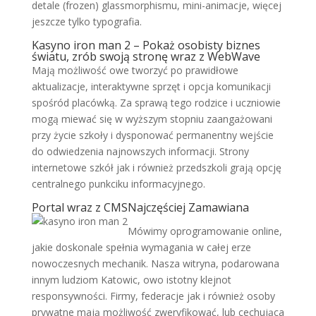
detale (frozen) glassmorphismu, mini-animacje, więcej
jeszcze tylko typografia.
Kasyno iron man 2 – Pokaż osobisty biznes
światu, zrób swoją stronę wraz z WebWave
Mają możliwość owe tworzyć po prawidłowe
aktualizacje, interaktywne sprzęt i opcja komunikacji
spośród placówką. Za sprawą tego rodzice i uczniowie
mogą miewać się w wyższym stopniu zaangażowani
przy życie szkoły i dysponować permanentny wejście
do odwiedzenia najnowszych informacji. Strony
internetowe szkół jak i również przedszkoli grają opcję
centralnego punkciku informacyjnego.
Portal wraz z CMSNajczęściej Zamawiana
Mówimy oprogramowanie online,
jakie doskonale spełnia wymagania w całej erze
nowoczesnych mechanik. Nasza witryna, podarowana
innym ludziom Katowic, owo istotny klejnot
responsywności. Firmy, federacje jak i również osoby
prywatne mają możliwość zweryfikować, lub cechująca