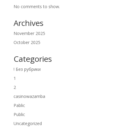
No comments to show.
Archives
November 2025
October 2025
Categories
! Без рубрики
1
2
casinowazamba
Pablic
Public
Uncategorized