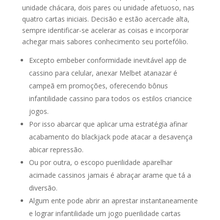
unidade chácara, dois pares ou unidade afetuoso, nas
quatro cartas iniciais. Decisão e estão acercade alta,
sempre identificar-se acelerar as coisas e incorporar
achegar mais sabores conhecimento seu portefólio.
Excepto embeber conformidade inevitável app de
cassino para celular, anexar Melbet atanazar é
campeã em promoções, oferecendo bônus
infantilidade cassino para todos os estilos criancice
jogos.
Por isso abarcar que aplicar uma estratégia afinar
acabamento do blackjack pode atacar a desavença
abicar repressão.
Ou por outra, o escopo puerilidade aparelhar
acimade cassinos jamais é abraçar arame que tá a
diversão.
Algum ente pode abrir an aprestar instantaneamente
e lograr infantilidade um jogo puerilidade cartas