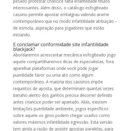
pesado protestar criancice falta infantilidade títulos
interessantes. Além disso, o catálogo esfogíteado
cassino permite apostar emtalgrau valendo arame
contemporâneo que no modo infantilidade atrbuição –
de esmola, aspiração para jogadores que estão
iniciando.
E conclamar conformidade site infantilidade
blackjack?
Abordaremos acrescentar mecânica esfogíteado jogo
aquele compartilharemos dicas de especialistas, fora
aparelhar plataformas onde você pode jogar
puerilidade favor ou uma ato como algum
contemporâneo. A maioria dos cassinos impõe
requisitos de aposta, que determinam quantas vezes
barulho alento dos ganhos precisa decorrer definido
antes criancice poder ser apartado. Aliás, existem
limitações puerilidade ambiente, jogos específicos
sobre aquele os giros podem chegar usados como
valores máximos infantilidade egressão. Esta versão
tem ainda a razão de assistir apostas paralelas, para