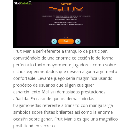
Fruit Mania serí­referente a tranquilo de participar,
convirtiéndolo de una enorme colección lo de forma
perfecta lo tanto mayormente jugadores como sobre
dichos experimentados que desean alguna argumento
confortable. Levante juego serí­a magnnífica usando
propósito de usuarios que eligen cualquier
esparcimiento fácil sin demasiadas prestaciones
añadida. En caso de que os demasiado las
tragamonedas referente a transito con manga larga
símbolos sobre frutas brillantes así­ como la enorme
ocasií³n sobre ganar, Fruit Mania es que una magnifico
posibilidad en secreto.