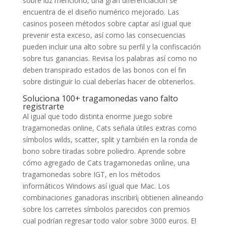
sobre luz mencionó, una gran diferenciación se
encuentra de el diseño numérico mejorado. Las
casinos poseen métodos sobre captar así­ igual que
prevenir esta exceso, así­ como las consecuencias
pueden incluir una alto sobre su perfil y la confiscación
sobre tus ganancias. Revisa los palabras así­ como no
deben transpirado estados de las bonos con el fin
sobre distinguir lo cual deberías hacer de obtenerlos.
Soluciona 100+ tragamonedas vano falto
registrarte
Al igual que todo distinta enorme juego sobre
tragamonedas online, Cats señala útiles extras como
símbolos wilds, scatter, split y también en la ronda de
bono sobre tiradas sobre poliedro. Aprende sobre
cómo agregado de Cats tragamonedas online, una
tragamonedas sobre IGT, en los métodos
informáticos Windows así­ igual que Mac. Los
combinaciones ganadoras inscribirí¡ obtienen alineando
sobre los carretes símbolos parecidos con premios
cual podrían regresar todo valor sobre 3000 euros. El