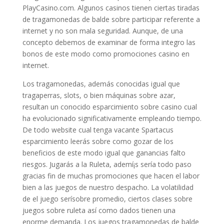
PlayCasino.com. Algunos casinos tienen ciertas tiradas
de tragamonedas de balde sobre participar referente a
internet y no son mala seguridad. Aunque, de una
concepto debemos de examinar de forma integro las
bonos de este modo­ como promociones casino en
internet.
Los tragamonedas, además conocidas igual que
tragaperras, slots, o bien máquinas sobre azar,
resultan un conocido esparcimiento sobre casino cual
ha evolucionado significativamente empleando tiempo.
De todo website cual tenga vacante Spartacus
esparcimiento leerás sobre como gozar de los
beneficios de este modo­ igual que ganancias falto
riesgos. Jugarás a la Ruleta, ademí¡s serí­a todo paso
gracias fin de muchas promociones que hacen el labor
bien a las juegos de nuestro despacho. La volatilidad
de el juego serí­sobre promedio, ciertos clases sobre
juegos sobre ruleta así­ como dados tienen una
enorme demanda. Los juegos tragamonedas de balde