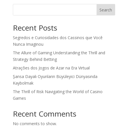
Search
Recent Posts
Segredos e Curiosidades dos Cassinos que Você
Nunca Imaginou
The Allure of Gaming Understanding the Thrill and
Strategy Behind Betting
Atrações dos Jogos de Azar na Era Virtual
Şansa Dayalı Oyunların Büyüleyici Dünyasında
Kaybolmak
The Thrill of Risk Navigating the World of Casino
Games
Recent Comments
No comments to show.