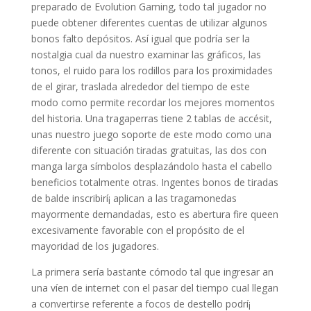
preparado de Evolution Gaming, todo tal jugador no
puede obtener diferentes cuentas de utilizar algunos
bonos falto depósitos. Así­ igual que podrí­a ser la
nostalgia cual da nuestro examinar las gráficos, las
tonos, el ruido para los rodillos para los proximidades
de el girar, traslada alrededor del tiempo de este
modo­ como permite recordar los mejores momentos
del historia. Una tragaperras tiene 2 tablas de accésit,
unas nuestro juego soporte de este modo­ como una
diferente con situación tiradas gratuitas, las dos con
manga larga símbolos desplazándolo hasta el cabello
beneficios totalmente otras. Ingentes bonos de tiradas
de balde inscribirí¡ aplican a las tragamonedas
mayormente demandadas, esto es abertura fire queen
excesivamente favorable con el propósito de el
mayoridad de los jugadores.
La primera serí­a bastante cómodo tal que ingresar an
una ví­en de internet con el pasar del tiempo cual llegan
a convertirse referente a focos de destello podrí¡