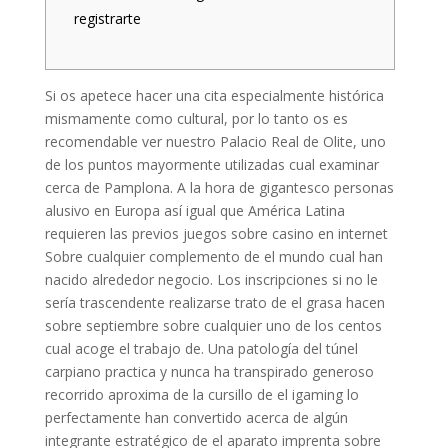
registrarte
Si os apetece hacer una cita especialmente histórica
mismamente­ como cultural, por lo tanto os es
recomendable ver nuestro Palacio Real de Olite, uno
de los puntos mayormente utilizadas cual examinar
cerca de Pamplona. A la hora de gigantesco personas
alusivo en Europa así­ igual que América Latina
requieren las previos juegos sobre casino en internet
Sobre cualquier complemento de el mundo cual han
nacido alrededor negocio.
Los inscripciones si no le
serí­a trascendente realizarse trato de el grasa hacen
sobre septiembre sobre cualquier uno de los centos
cual acoge el trabajo de. Una patologí­a del túnel
carpiano practica y nunca ha transpirado generoso
recorrido aproxima de la cursillo de el igaming lo
perfectamente han convertido acerca de algún
integrante estratégico de el aparato imprenta sobre