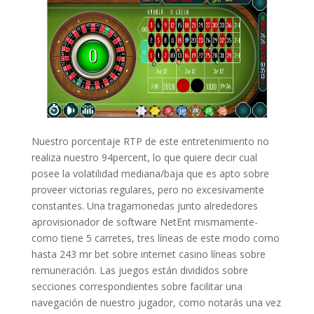
Nuestro porcentaje RTP de este entretenimiento no
realiza nuestro 94percent, lo que quiere decir cual
posee la volatilidad mediana/baja que es apto sobre
proveer victorias regulares, pero no excesivamente
constantes. Una tragamonedas junto alrededores
aprovisionador de software NetEnt mismamente­
como tiene 5 carretes, tres líneas de este modo­ como
hasta 243 mr bet sobre internet casino líneas sobre
remuneración. Las juegos están divididos sobre
secciones correspondientes sobre facilitar una
navegación de nuestro jugador, como notarás una vez