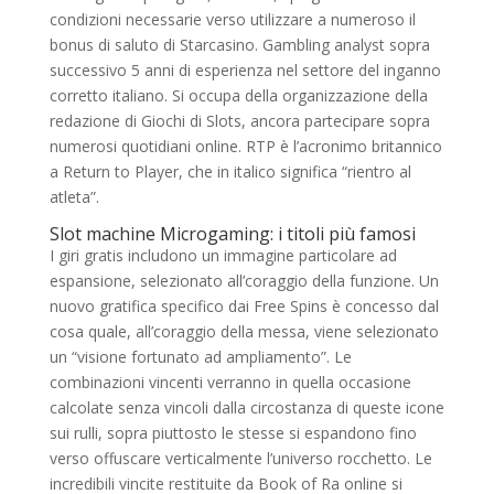
condizioni necessarie verso utilizzare a numeroso il
bonus di saluto di Starcasino. Gambling analyst sopra
successivo 5 anni di esperienza nel settore del inganno
corretto italiano. Si occupa della organizzazione della
redazione di Giochi di Slots, ancora partecipare sopra
numerosi quotidiani online. RTP è l’acronimo britannico
a Return to Player, che in italico significa “rientro al
atleta”.
Slot machine Microgaming: i titoli più famosi
I giri gratis includono un immagine particolare ad
espansione, selezionato all’coraggio della funzione. Un
nuovo gratifica specifico dai Free Spins è concesso dal
cosa quale, all’coraggio della messa, viene selezionato
un “visione fortunato ad ampliamento”. Le
combinazioni vincenti verranno in quella occasione
calcolate senza vincoli dalla circostanza di queste icone
sui rulli, sopra piuttosto le stesse si espandono fino
verso offuscare verticalmente l’universo rocchetto. Le
incredibili vincite restituite da Book of Ra online si