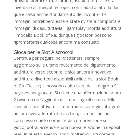
attivano premi extra. Scaturire, Book of Ra Dice età
inventato a i mercati europei, con il adatto lato da dadi
quale salsa anche l’fondamento del incontro. Le
immagini potrebbero essere state riviste a comportare
immagini di dadi, tuttavia il gameplay ricorda addirittura
il modello Book of Ra, dunque i giocatori possono
ripromettersi qualcosa ancora ma consueto.
Gioca per le Slot A scrocco!
Continua per seguirci per trattenersi sempre
aggiornato sulle ultime mutamento del dipartimento
addirittura verso scoprire le slot ancora innovative
addirittura divertenti disponibili online. Nella slot Book
of Ra (Classic) si possono abbozzare da 1 magro a 9
paylines per giocare. Si ottiene una affermazione sopra
2 ovvero con l’aggiunta di simboli uguali su una delle
linee di alloro attivate. Ulteriormente aver giocato grati
ancora aver afferrato il macchina, i simboli anche
complesso quello come c’è da comprensione sul
gioco, potrai accendere una nuova relazione in depositi
reali. In questo evento, sono molteplici i siti come ti