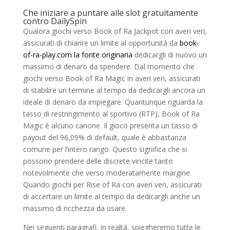
Che iniziare a puntare alle slot gratuitamente
contro DailySpin
Qualora giochi verso Book of Ra Jackpot con averi veri,
assicurati di chiarire un limite al opportunità da
book-
of-ra-play.com la fonte originaria
dedicargli di nuovo un
massimo di denaro da spendere. Dal momento che
giochi verso Book of Ra Magic in averi veri, assicurati
di stabilire un termine al tempo da dedicargli ancora un
ideale di denaro da impiegare. Quantunque riguarda la
tasso di restringimento al sportivo (RTP), Book of Ra
Magic è alcuno canone. Il gioco presenta un tasso di
payout del 96,09% di default, quale è abbastanza
comune per l’intero rango. Questo significa che si
possono prendere delle discrete vincite tanto
notevolmente che verso moderatamente margine.
Quando giochi per Rise of Ra con averi veri, assicurati
di accertare un limite al tempo da dedicargli anche un
massimo di ricchezza da usare.
Nei seguenti paragrafi, in realtà, spiegheremo tutte le