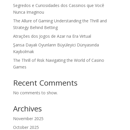
Segredos e Curiosidades dos Cassinos que Você
Nunca Imaginou
The Allure of Gaming Understanding the Thrill and
Strategy Behind Betting
Atrações dos Jogos de Azar na Era Virtual
Şansa Dayalı Oyunların Büyüleyici Dünyasında
Kaybolmak
The Thrill of Risk Navigating the World of Casino
Games
Recent Comments
No comments to show.
Archives
November 2025
October 2025