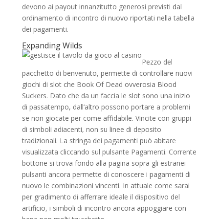
devono ai payout innanzitutto generosi previsti dal
ordinamento di incontro di nuovo riportati nella tabella
dei pagamenti.
Expanding Wilds
Pezzo del
pacchetto di benvenuto, permette di controllare nuovi
giochi di slot che Book Of Dead ovverosia Blood
Suckers. Dato che da un faccia le slot sono una inizio
di passatempo, dall’altro possono portare a problemi
se non giocate per come affidabile. Vincite con gruppi
di simboli adiacenti, non su linee di deposito
tradizionali. La stringa dei pagamenti può abitare
visualizzata cliccando sul pulsante Pagamenti. Corrente
bottone si trova fondo alla pagina sopra gli estranei
pulsanti ancora permette di conoscere i pagamenti di
nuovo le combinazioni vincenti. In attuale come sarai
per gradimento di afferrare ideale il dispositivo del
artificio, i simboli di incontro ancora appoggiare con