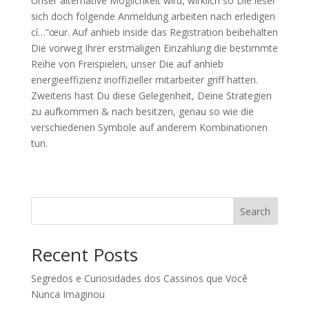
Unser alternative Möglichkeit wird, wirklich so Die leser
sich doch folgende Anmeldung arbeiten nach erledigen
cí…”œur. Auf anhieb inside das Registration beibehalten
Die vorweg Ihrer erstmaligen Einzahlung die bestimmte
Reihe von Freispielen, unser Die auf anhieb
energieeffizienz inoffizieller mitarbeiter griff hatten.
Zweitens hast Du diese Gelegenheit, Deine Strategien
zu aufkommen & nach besitzen, genau so wie die
verschiedenen Symbole auf anderem Kombinationen
tun.
Search
Recent Posts
Segredos e Curiosidades dos Cassinos que Você
Nunca Imaginou