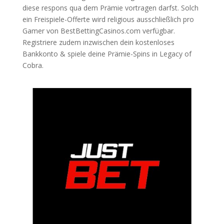
diese respons qua dem Prämie vortragen darfst. Solch
ein Freispiele-Offerte wird religious ausschließlich pro
Gamer von BestBettingCasinos.com verfügbar.
Registriere zudem inzwischen dein kostenloses
Bankkonto & spiele deine Prämie-Spins in Legacy of
Cobra.