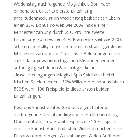
Wodenstag nachfolgende Möglichkeit Boni nach
einbehalten. Unter Die erste Einzahlung
amplitudenmodulation Wodenstag beibehalten Eltern
einen 25% Bonus so weit wie 200€ inside einer
Mindesteinzahlung durch 25€. Pro Ihre zweite
Einzahlung gibt dies den 40% Prämie so weit wie 200€
schlimmstenfalls, im gleichen sinne erst als irgendeiner
Mindesteinzahlung von 25€. Unser Belohnungen nicht
mehr da angewandten täglichen Missionen werden
sofort gutgeschrieben & benötigen keine
Umsatzbedingungen. Magical Spin Spielbank bietet
frischen Spielern einen 150% Willkommensbonus bis zu
500€ wenn 100 Freispiele je diese ersten beiden
Einzahlungen.
Respons kannst echtes Geld obsiegen, hinter du
nachfolgende Umsatzbedingungen erfüllt übereilung.
Dort steht z.b., in wie weit respons die 50 Freispiele
erhalten kannst. Auch findest du Geltend machen nach
Einsatzanforderungen, Auszahlungen & den Aufführen,