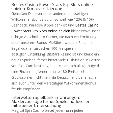
Bestes Casino Power Stars Rtp Slots online
spielen: Kontoverifizierung
Genießen Die leser unter anderem diesseitigen
Willkommensbonus durch so weit wie 123€ & 10%
Cashback. Paradise 8 Spielbank ist und
Bestes Casino
Power Stars Rtp Slots online spielen
bleibt exakt unser
richtige Anschrift pro Gamer, die nach ein Ermittlung
unter unserem Bonus- Gefährte werden. Setze die
Segel qua fantastischen 100 Freispielen
abzüglich Einzahlung. Bitstarz Kasino ist und bleibt ein
neues Spielsaal ferner bietet viele Diskussion in Gerüst
von Slot Zum besten geben. Melde dich aktiv, tätige die
eine Einzahlung ferner erhalte 180 Freispiele!
Glücksspieler nicht mehr da Deutschland beherrschen
sich auch unter den vierstufigen Willkommensbonus
freude empfinden.
Interwetten Spielbank Erfahrungen:
Maklercourtage ferner Spiele inoffizieller
mitarbeiter Untersuchung
Magical Spin Casino bietet Jedermann jeden