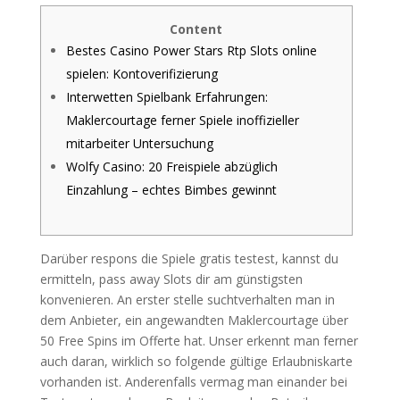
Content
Bestes Casino Power Stars Rtp Slots online
spielen: Kontoverifizierung
Interwetten Spielbank Erfahrungen:
Maklercourtage ferner Spiele inoffizieller
mitarbeiter Untersuchung
Wolfy Casino: 20 Freispiele abzüglich
Einzahlung – echtes Bimbes gewinnt
Darüber respons die Spiele gratis testest, kannst du
ermitteln, pass away Slots dir am günstigsten
konvenieren. An erster stelle suchtverhalten man in
dem Anbieter, ein angewandten Maklercourtage über
50 Free Spins im Offerte hat. Unser erkennt man ferner
auch daran, wirklich so folgende gültige Erlaubniskarte
vorhanden ist. Anderenfalls vermag man einander bei