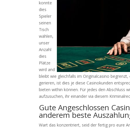
konnte
dies
Spieler
seinen
Tisch
wählen,
unser
Anzahl
dies
Plätze
wird and
bleibt wie gleichfalls im Originalcasino begrenz
gerieren, ist dies je diese Casinokunden entspr
bieten within können. Für jedes den Abschluss wi
aufzusuchen, ihr einander via diesem Kriminalrec
Gute Angeschlossen Casin
anderem beste Auszahlun
Wart das konzentriert, seid der fertig pro eure 