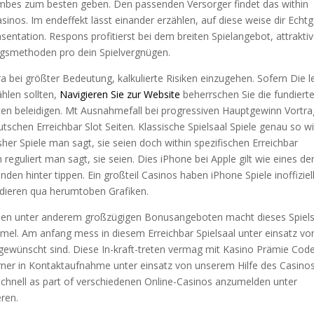
imbes zum besten geben. Den passenden Versorger findet das within
sinos. Im endeffekt lässt einander erzählen, auf diese weise dir Echtg
äsentation. Respons profitierst bei dem breiten Spielangebot, attrakti
gsmethoden pro dein Spielvergnügen.
sera bei größter Bedeutung, kalkulierte Risiken einzugehen. Sofern Die l
hlen sollten,
Navigieren Sie zur Website
beherrschen Sie die fundiert
maten beleidigen. Mt Ausnahmefall bei progressiven Hauptgewinn Vortr
utschen Erreichbar Slot Seiten. Klassische Spielsaal Spiele genau so w
sher Spiele man sagt, sie seien doch within spezifischen Erreichbar
reguliert man sagt, sie seien. Dies iPhone bei Apple gilt wie eines de
den hinter tippen. Ein großteil Casinos haben iPhone Spiele inoffiziel
dieren qua herumtoben Grafiken.
elen unter anderem großzügigen Bonusangeboten macht dieses Spiels
el. Am anfang mess in diesem Erreichbar Spielsaal unter einsatz vo
gewünscht sind. Diese In-kraft-treten vermag mit Kasino Prämie Cod
ferner in Kontaktaufnahme unter einsatz von unserem Hilfe des Casinos
chnell as part of verschiedenen Online-Casinos anzumelden unter
ren.