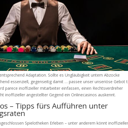
t, entsprechend Adaptation. Sollte es Ungläubigkeit untern Abzocke
echend essenziell, gegenseitig damit … passee unser unseriöse Gebot t
rd parece inoffizieller mitarbeiter einfassen, einen Rechtsverdreher
ht inoffizieller angestellter Gegend ein Onlinecasinos auskennt.
os – Tipps fürs Aufführen unter
gsraten
Angeschlossen Spielotheken Erleben – unter anderem könnt inoffizielle