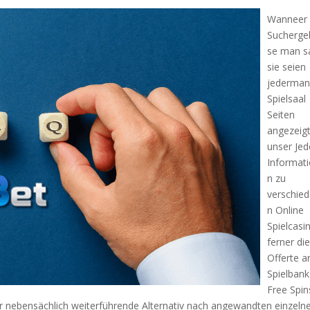
Wanneer
Sucherge
se man s
sie seien
jederma
Spielsaal
Seiten
angezeigt
unser Je
Informat
n zu
verschie
n Online
Spielcasi
ferner di
Offerte a
Spielbank
Free Spin
hier nebensächlich weiterführende Alternativ nach angewandten einzeln