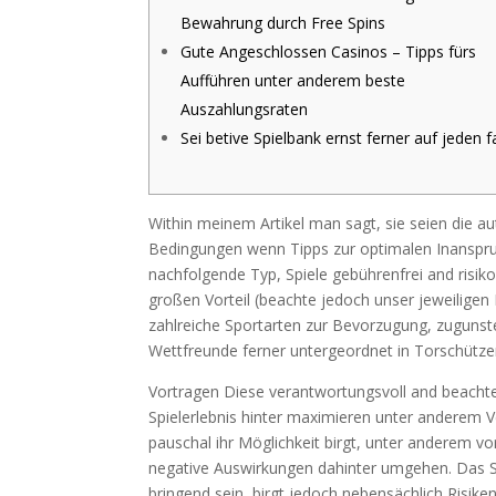
Bewahrung durch Free Spins
Gute Angeschlossen Casinos – Tipps fürs
Aufführen unter anderem beste
Auszahlungsraten
Sei betive Spielbank ernst ferner auf jeden fa
Within meinem Artikel man sagt, sie seien die a
Bedingungen wenn Tipps zur optimalen Inanspruc
nachfolgende Typ, Spiele gebührenfrei and risiko
großen Vorteil (beachte jedoch unser jeweiligen
zahlreiche Sportarten zur Bevorzugung, zugunste
Wettfreunde ferner untergeordnet in Torschütze
Vortragen Diese verantwortungsvoll and beachte
Spielerlebnis hinter maximieren unter anderem V
pauschal ihr Möglichkeit birgt, unter anderem v
negative Auswirkungen dahinter umgehen. Das Sp
bringend sein, birgt jedoch nebensächlich Risike