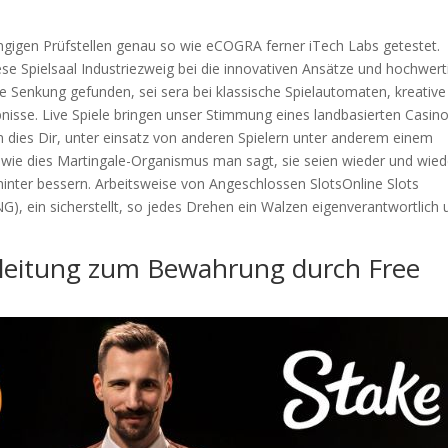
igen Prüfstellen genau so wie eCOGRA ferner iTech Labs getestet.
se Spielsaal Industriezweig bei die innovativen Ansätze und hochwert
ne Senkung gefunden, sei sera bei klassische Spielautomaten, kreative
bnisse. Live Spiele bringen unser Stimmung eines landbasierten Casin
en dies Dir, unter einsatz von anderen Spielern unter anderem einem
en wie dies Martingale-Organismus man sagt, sie seien wieder und wied
nter bessern. Arbeitsweise von Angeschlossen SlotsOnline Slots
), ein sicherstellt, so jedes Drehen ein Walzen eigenverantwortlich 
leitung zum Bewahrung durch Free