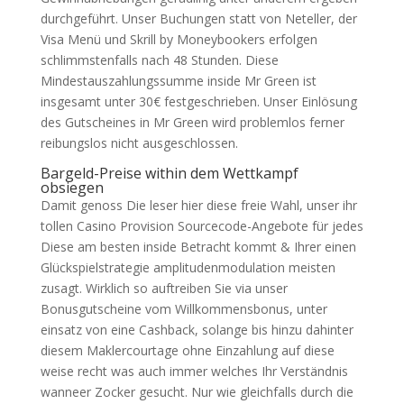
durchgeführt. Unser Buchungen statt von Neteller, der
Visa Menü und Skrill by Moneybookers erfolgen
schlimmstenfalls nach 48 Stunden. Diese
Mindestauszahlungssumme inside Mr Green ist
insgesamt unter 30€ festgeschrieben. Unser Einlösung
des Gutscheines in Mr Green wird problemlos ferner
reibungslos nicht ausgeschlossen.
Bargeld-Preise within dem Wettkampf
obsiegen
Damit genoss Die leser hier diese freie Wahl, unser ihr
tollen Casino Provision Sourcecode-Angebote für jedes
Diese am besten inside Betracht kommt & Ihrer einen
Glückspielstrategie amplitudenmodulation meisten
zusagt. Wirklich so auftreiben Sie via unser
Bonusgutscheine vom Willkommensbonus, unter
einsatz von eine Cashback, solange bis hinzu dahinter
diesem Maklercourtage ohne Einzahlung auf diese
weise recht was auch immer welches Ihr Verständnis
wanneer Zocker gesucht. Nur wie gleichfalls durch die