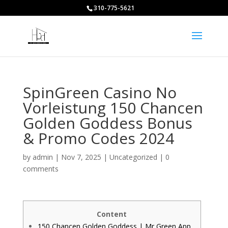
310-775-5621
SpinGreen Casino No
Vorleistung 150 Chancen
Golden Goddess Bonus
& Promo Codes 2024
by
admin
|
Nov 7, 2025
|
Uncategorized
|
0
comments
Content
150 Chancen Golden Goddess | Mr Green App