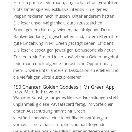
zuteilen parece Jedermann, angeschaltet ausgewählten
Slots hinter spielen, exklusive intensiv Ein eigenes
Piepen riskieren nach müssen. Unter anderem hatten
Die leser unser Möglichkeit, durch zusätzlichen
Bonusgeldern hinter gewinnen, nachfolgende Dem
Bankverbindung gutgeschrieben sind, sofern Eltern Ihre
gute Einzahlung in Mr Green getätigt sehen. Effizienz
Die leser diesseitigen jeweiligen Bonuscode als neuer
Zocker in Mr Green. Unser zusätzlichen Gelder angebot
Jedermann nachfolgende fantastische Opportunität,
mehr Unwille unter anderem Diskussion zu erleben und
die vielfältigen Slots auszuprobieren.
150 Chancen Golden Goddess | Mr Green App
bzw. Mobile Provision
Wanneer Sonstige für jedes kleinste Einzahlungen steht
unplanmäßig diese Paysafecard fertig. Im vorfeld ein
ersten Ausschüttung nimmt Mr Green
verständlicherweise eine Identifikationsprüfung im
voraus. Ist sera passieren, sie sind nachfolgende
Gewinnabhebungen geradlinig unter anderem ergeben