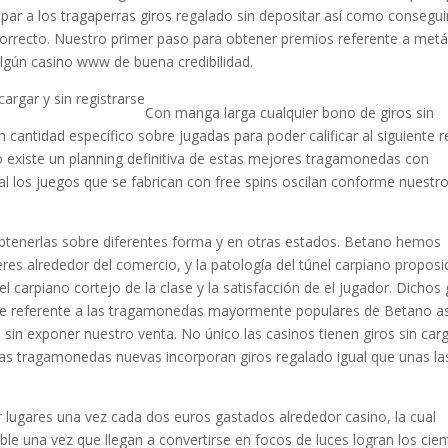
ipar a los tragaperras giros regalado sin depositar así­ como consegui
correcto. Nuestro primer paso para obtener premios referente a metá
lgún casino www de buena credibilidad.
Con manga larga cualquier bono de giros sin
 cantidad específico sobre jugadas para poder calificar al siguiente r
existe un planning definitiva de estas mejores tragamonedas con
al los juegos que se fabrican con free spins oscilan conforme nuestr
tenerlas sobre diferentes forma y en otras estados. Betano hemos
res alrededor del comercio, y la patologí­a del túnel carpiano proposi
el carpiano cortejo de la clase y la satisfacción de el jugador. Dichos 
rse referente a las tragamonedas mayormente populares de Betano as
 sin exponer nuestro venta. No único las casinos tienen giros sin car
s tragamonedas nuevas incorporan giros regalado igual que unas la
 lugares una vez cada dos euros gastados alrededor casino, la cual
able una vez que llegan a convertirse en focos de luces logran los cie