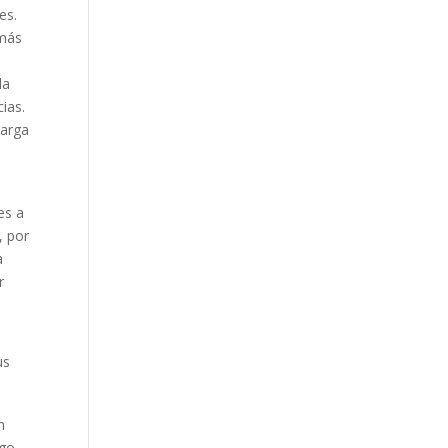
es.
 más
la
ias.
larga
es a
, por
a
r
n
go,