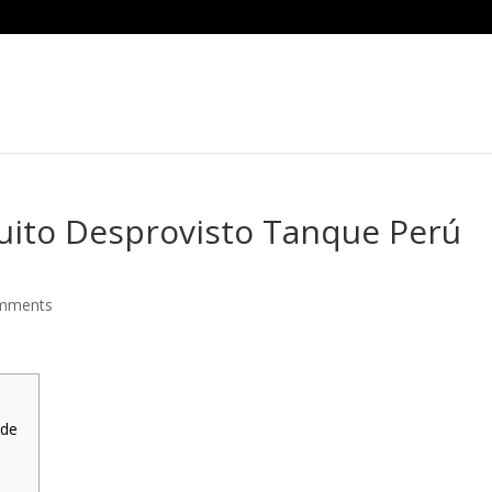
tuito Desprovisto Tanque Perú
mments
lde
e