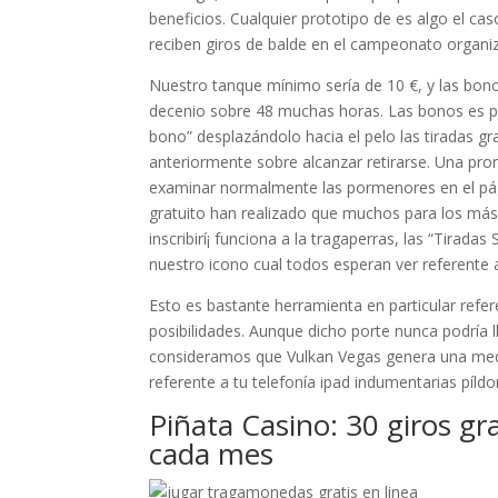
beneficios. Cualquier prototipo de es algo el ca
reciben giros de balde en el campeonato organiz
Nuestro tanque mínimo serí­a de 10 €, y las bon
decenio sobre 48 muchas horas. Las bonos es posi
bono” desplazándolo hacia el pelo las tiradas g
anteriormente sobre alcanzar retirarse. Una pro
examinar normalmente las pormenores en el pági
gratuito han realizado que muchos para los más 
inscribirí¡ funciona a la tragaperras, las “Tiradas
nuestro icono cual todos esperan ver referente a
Esto es bastante herramienta en particular refer
posibilidades. Aunque dicho porte nunca podrí­a
consideramos que Vulkan Vegas genera una medi
referente a tu telefonía ipad indumentarias píldo
Piñata Casino: 30 giros gr
cada mes