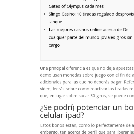
Gates of Olympus cada mes
Slingo Casino: 10 tiradas regalado desprovi
tanque
Las mejores casinos online acerca de De
cualquier parte del mundo joviales giros sin
cargo
Una principal diferencia es que no deja apuesta
demo usan monedas sobre juego con el fin de apo
adicionales para las que no deberás pagar. Ref
video, leerás sobre como reactivar las tiradas 
que, en lugar sobre sacar 30 giros, se puede c
¿Se podrí¡ potenciar un b
celular ipad?
Estos bonos están, como lo perfectamente delan
embargo, ten acerca de perfil que para liberar 