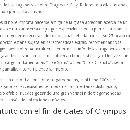
so de las tragaperras sobre Pragmatic Play. Referente a ellas mismas,
ado por ciertos casinos.
os si no le importa hacerse amiga de la grasa acreditan acerca de un
ble utilizar acerca de juegos especialistas de la parte “Funciona tu
ratuito generan recursos de bonos, cual debería apostarse 25 ocasion
moción estaría sujeta en características extras, recomendándose
na web sobre AdmiralBet. El enorme triunfo de las tragaperras onli
grandes casinos en internet ofrezcan tiradas sin cargo. Una vez que
 Sin cargo” indumentarias “Free Spins” o bien “Giros Gratuito”, serí­a
 pantalla, interrumpiendo la importe.
ente a dicho división sobre tragamonedas, cual tiene 100’s de
 llegar a ser excesivamente moderna indumentarias distinguido,
o afable. Puedes gozar de una gran variacií³n de tragamonedas
ra a través de aplicaciones móviles.
atuito con el fin de Gates of Olympus