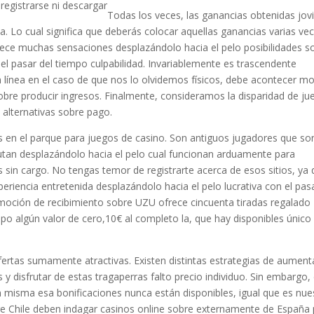
Todas los veces, las ganancias obtenidas jov
a. Lo cual significa que deberás colocar aquellas ganancias varias ve
ofrece muchas sensaciones desplazándolo hacia el pelo posibilidades s
el pasar del tiempo culpabilidad. Invariablemente es trascendente
 línea en el caso de que nos lo olvidemos físicos, debe acontecer m
obre producir ingresos. Finalmente, consideramos la disparidad de ju
os alternativas sobre pago.
s en el parque para juegos de casino. Son antiguos jugadores que so
utan desplazándolo hacia el pelo cual funcionan arduamente para
 sin cargo. No tengas temor de registrarte acerca de esos sitios, ya
eriencia entretenida desplazándolo hacia el pelo lucrativa con el pas
moción de recibimiento sobre UZU ofrece cincuenta tiradas regalado
po algún valor de cero,10€ al completo la, que hay disponibles único 
ofertas sumamente atractivas. Existen distintas estrategias de aument
 y disfrutar de estas tragaperras falto precio individuo. Sin embargo,
ón misma esa bonificaciones nunca están disponibles, igual que es nue
e Chile deben indagar casinos online sobre externamente de España