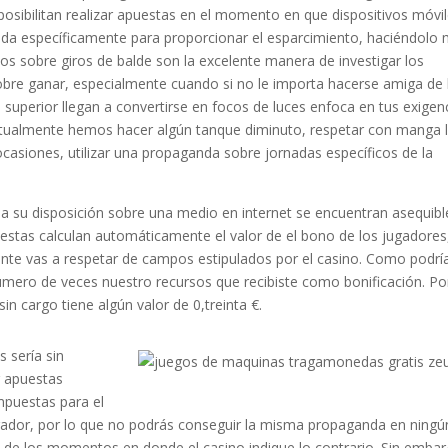
et posibilitan realizar apuestas en el momento en que dispositivos móvil
ñada específicamente para proporcionar el esparcimiento, haciéndolo
s sobre giros de balde son la excelente manera de investigar los
bre ganar, especialmente cuando si no le importa hacerse amiga de 
superior llegan a convertirse en focos de luces enfoca en tus exigenc
abitualmente hemos hacer algún tanque diminuto, respetar con manga 
casiones, utilizar una propaganda sobre jornadas específicos de la
 su disposición sobre una medio en internet se encuentran asequibl
puestas calculan automáticamente el valor de el bono de los jugadores
amente vas a respetar de campos estipulados por el casino. Como podrí­
número de veces nuestro recursos que recibiste como bonificación. Po
in cargo tiene algún valor de 0,treinta €.
 serí­a sin
r apuestas
impuestas para el
jugador, por lo que no podrás conseguir la misma propaganda en ningú
a de los momentos en donde el casino indique lo contrario. Sin embar