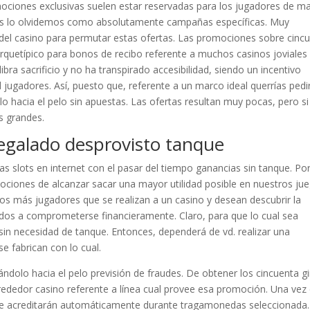
ociones exclusivas suelen estar reservadas para los jugadores de m
 nos lo olvidemos como absolutamente campañas específicas. Muy
del casino para permutar estas ofertas. Las promociones sobre cinc
l arquetípico para bonos de recibo referente a muchos casinos joviales
ibra sacrificio y no ha transpirado accesibilidad, siendo un incentivo
jugadores. Así, puesto que, referente a un marco ideal querrías pedi
o hacia el pelo sin apuestas. Las ofertas resultan muy pocas, pero si
s grandes.
regalado desprovisto tanque
as slots en internet con el pasar del tiempo ganancias sin tanque. Po
ciones de alcanzar sacar una mayor utilidad posible en nuestros ju
los más jugadores que se realizan a un casino y desean descubrir la
dos a comprometerse financieramente. Claro, para que lo cual sea
 sin necesidad de tanque. Entonces, dependerá de vd. realizar una
e fabrican con lo cual.
ndolo hacia el pelo previsión de fraudes. De obtener los cincuenta g
alrededor casino referente a línea cual provee esa promoción. Una vez
 se acreditarán automáticamente durante tragamonedas seleccionada.