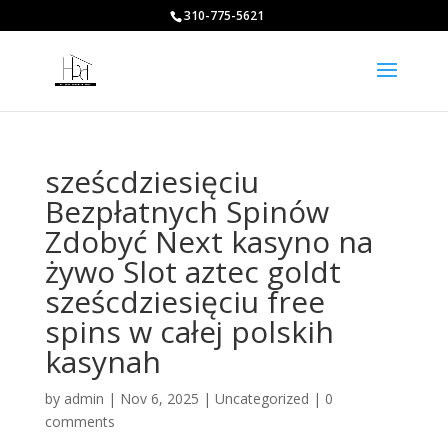
310-775-5621
sześcdziesięciu
Bezpłatnych Spinów
Zdobyć Next kasyno na
żywo Slot aztec goldt
sześcdziesięciu free
spins w całej polskih
kasynah
by
admin
|
Nov 6, 2025
|
Uncategorized
|
0
comments