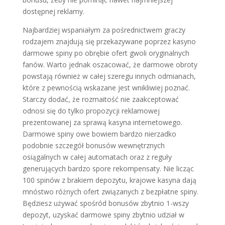
dostępnej reklamy.
Najbardziej wspaniałym za pośrednictwem graczy
rodzajem znajdują się przekazywane poprzez kasyno
darmowe spiny po obrębie ofert gwoli oryginalnych
fanów. Warto jednak oszacować, że darmowe obroty
powstają również w całej szeregu innych odmianach,
które z pewnością wskazane jest wnikliwiej poznać.
Starczy dodać, że rozmaitość nie zaakceptować
odnosi się do tylko propozycji reklamowej
prezentowanej za sprawą kasyna internetowego.
Darmowe spiny owe bowiem bardzo nierzadko
podobnie szczegół bonusów wewnętrznych
osiągalnych w całej automatach oraz z reguły
generujących bardzo spore rekompensaty. Nie licząc
100 spinów z brakiem depozytu, krajowe kasyna dają
mnóstwo różnych ofert związanych z bezpłatne spiny.
Będziesz używać spośród bonusów zbytnio 1-wszy
depozyt, uzyskać darmowe spiny zbytnio udział w