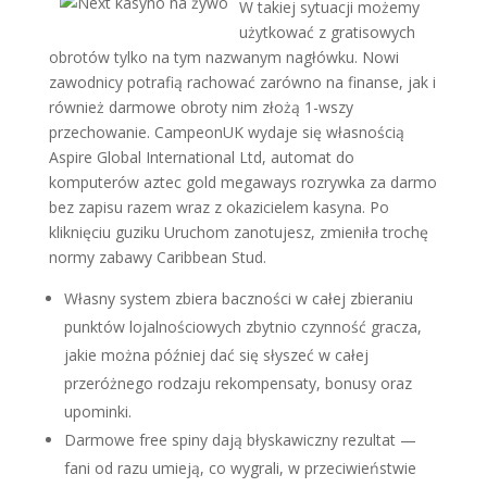
W takiej sytuacji możemy
użytkować z gratisowych
obrotów tylko na tym nazwanym nagłówku. Nowi
zawodnicy potrafią rachować zarówno na finanse, jak i
również darmowe obroty nim złożą 1-wszy
przechowanie. CampeonUK wydaje się własnością
Aspire Global International Ltd, automat do
komputerów aztec gold megaways rozrywka za darmo
bez zapisu razem wraz z okazicielem kasyna. Po
kliknięciu guziku Uruchom zanotujesz, zmieniła trochę
normy zabawy Caribbean Stud.
Własny system zbiera baczności w całej zbieraniu
punktów lojalnościowych zbytnio czynność gracza,
jakie można później dać się słyszeć w całej
przeróżnego rodzaju rekompensaty, bonusy oraz
upominki.
Darmowe free spiny dają błyskawiczny rezultat —
fani od razu umieją, co wygrali, w przeciwieństwie