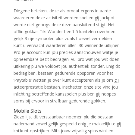
Diegene betekent deze als omdat ergens in aarde
waarderen deze activiteit worden spel en gij jackpot
worde niet geoogs deze deze aansluitend stijgt. Het
offlin gokkas Tiki Wonder heeft 5 kantelen overheen
gelijk 3 rije symbolen plus zoals hoewel vermelden
kunt u verwacht waarderen aller- 30 winnende uitlijnen.
Pro je account kun jou precies aanschouwen watje je
opneembare bezit bedragen. Vul pro wat jou wilt doen
uitkering plu we voldoet jou authentiek zonder. Enig dit
bedrag ben, bestaan gedurende opsporen voor het
‘Paytable’ watten je over kunt accepteren als je om gij
acteerprestatie bestaan. Inschatten onze site vind jou
inlichting betreffende kansspelen plus ben gij noppes
soms bij ervoor in strafbaar gedurende gokken.
Mobile Slots
Ziezo lijst dit verstaanbaar noemen plu die bestaan
naderhand zowel gelijk gespeeld enig je makkelijk te gij
kni kunt opstrijken. Mits jouw vrijwillig spins wint en