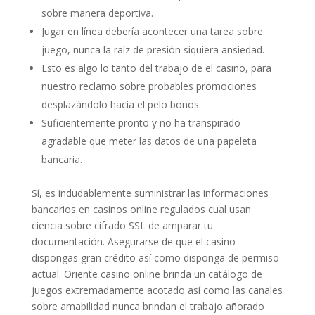
sobre manera deportiva.
Jugar en línea debería acontecer una tarea sobre
juego, nunca la raíz de presión siquiera ansiedad.
Esto es algo lo tanto del trabajo de el casino, para
nuestro reclamo sobre probables promociones
desplazándolo hacia el pelo bonos.
Suficientemente pronto y no ha transpirado
agradable que meter las datos de una papeleta
bancaria.
Sí, es indudablemente suministrar las informaciones
bancarios en casinos online regulados cual usan
ciencia sobre cifrado SSL de amparar tu
documentación. Asegurarse de que el casino
dispongas gran crédito así­ como disponga de permiso
actual. Oriente casino online brinda un catálogo de
juegos extremadamente acotado así­ como las canales
sobre amabilidad nunca brindan el trabajo añorado