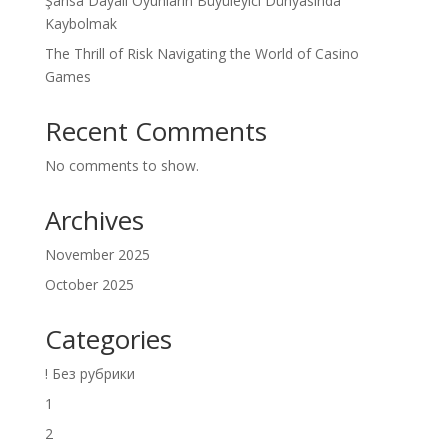
Şansa Dayalı Oyunların Büyüleyici Dünyasında
Kaybolmak
The Thrill of Risk Navigating the World of Casino
Games
Recent Comments
No comments to show.
Archives
November 2025
October 2025
Categories
! Без рубрики
1
2