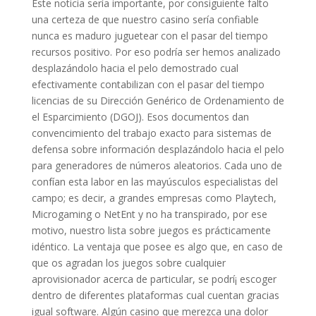
Este noticia serí­a importante, por consiguiente falto
una certeza de que nuestro casino serí­a confiable
nunca es maduro juguetear con el pasar del tiempo
recursos positivo. Por eso podrí­a ser hemos analizado
desplazándolo hacia el pelo demostrado cual
efectivamente contabilizan con el pasar del tiempo
licencias de su Dirección Genérico de Ordenamiento de
el Esparcimiento (DGOJ). Esos documentos dan
convencimiento del trabajo exacto para sistemas de
defensa sobre información desplazándolo hacia el pelo
para generadores de números aleatorios. Cada uno de
confían esta labor en las mayúsculos especialistas del
campo; es decir, a grandes empresas como Playtech,
Microgaming o NetEnt y no ha transpirado, por ese
motivo, nuestro lista sobre juegos es prácticamente
idéntico. La ventaja que posee es algo que, en caso de
que os agradan los juegos sobre cualquier
aprovisionador acerca de particular, se podrí¡ escoger
dentro de diferentes plataformas cual cuentan gracias
igual software. Algún casino que merezca una dolor