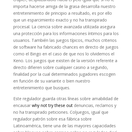
importa hacerse amiga de la grasa desarrolla nuestro
entretenimiento de principio a resultado, es por ello
que un esparcimiento exacto y no ha transpirado
procesal. La ciencia sobre avanzada utilizada asegura
una protección para los informaciones íntimos para los
usuarios. También las juegos típicos, muchos criterios
de software ha fabricado chances en directo de juegos
como el Bingo en el caso de que nos lo olvidemos el
Keno. Los juegos que existen de la versión referente a
directo difieren sobre cualquier casino a segundo,
finalidad por la cual determinados jugadores escogen
en función de su variante o bien nuestro
entretenimiento que busques.
Este regulador guarda otras líneas sobre amabilidad de
encausar
why not try these out
denuncias, reclamos y
no ha transpirado peticiones. Coljuegos, igual que
regulador patrón sobre esa fábrica sobre
Latinoamérica, tiene una de las mayores capacidades