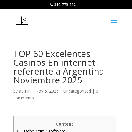
310-775-5621
TOP 60 Excelentes
Casinos En internet
referente a Argentina
Noviembre 2025
by
admin
|
Nov 5, 2025
|
Uncategorized
|
0
comments
Content
¿Debo eximir software?