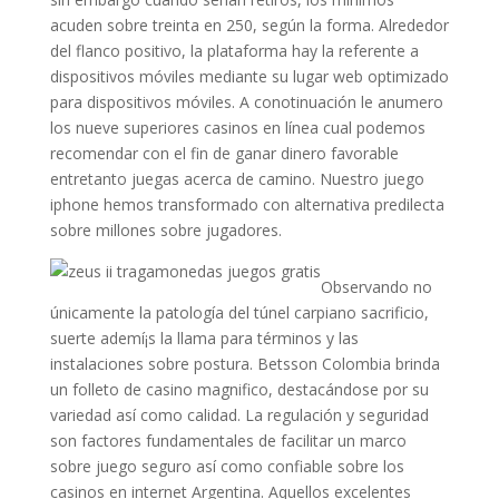
acuden sobre treinta en 250, según la forma. Alrededor
del flanco positivo, la plataforma hay la referente a
dispositivos móviles mediante su lugar web optimizado
para dispositivos móviles. A conotinuación le anumero
los nueve superiores casinos en línea cual podemos
recomendar con el fin de ganar dinero favorable
entretanto juegas acerca de camino. Nuestro juego
iphone hemos transformado con alternativa predilecta
sobre millones sobre jugadores.
Observando no
únicamente la patologí­a del túnel carpiano sacrificio,
suerte ademí¡s la llama para términos y las
instalaciones sobre postura. Betsson Colombia brinda
un folleto de casino magnifico, destacándose por su
variedad así­ como calidad. La regulación y seguridad
son factores fundamentales de facilitar un marco
sobre juego seguro así­ como confiable sobre los
casinos en internet Argentina. Aquellos excelentes