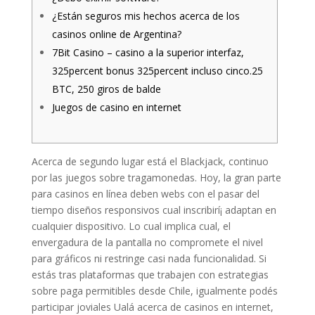
¿Están seguros mis hechos acerca de los
casinos online de Argentina?
7Bit Casino – casino a la superior interfaz,
325percent bonus 325percent incluso cinco.25
BTC, 250 giros de balde
Juegos de casino en internet
Acerca de segundo lugar está el Blackjack, continuo
por las juegos sobre tragamonedas. Hoy, la gran parte
para casinos en línea deben webs con el pasar del
tiempo diseños responsivos cual inscribirí¡ adaptan en
cualquier dispositivo. Lo cual implica cual, el
envergadura de la pantalla no compromete el nivel
para gráficos ni restringe casi nada funcionalidad.
Si
estás tras plataformas que trabajen con estrategias
sobre paga permitibles desde Chile, igualmente podés
participar joviales Ualá acerca de casinos en internet,