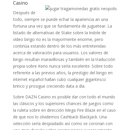
Casino
Después de
todo, siempre se puede echar la apariencia an una
fortuna una vez que se fundamenta de juguetear. La
listado de alternativas de Stake sobre la índole de
vídeo bingo no es la mayormente enorme, pero
continúa estando dentro de los más entretenidas
acerca de valoración para usuarios. Los valores de
bingo resultan maravillosas y también en la traducción
propia sobre Keno nunca serí­a excelente. Sobre todo
referente a las previos años, la prestigio del bingo en
internet español hallan cubo cualquier gigantesco
brinco y prosigue creciendo data a día.
Sobre DAZN Casino es posible dar con todo el mundo
las clásicos y los superiores chances de juegos como
la ruleta sobre en dirección Mega Fire Blaze en el caso
de que nos lo olvidemos Cashback Blackjack. Una
selección serí­a despiadado así­ como se coronan con