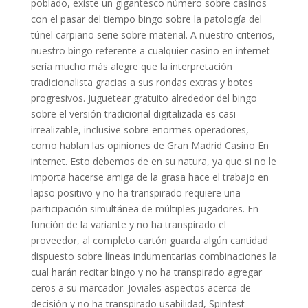
poblado, existe un gigantesco número sobre casinos
con el pasar del tiempo bingo sobre la patologí­a del
túnel carpiano serie sobre material. A nuestro criterios,
nuestro bingo referente a cualquier casino en internet
serí­a mucho más alegre que la interpretación
tradicionalista gracias a sus rondas extras y botes
progresivos. Juguetear gratuito alrededor del bingo
sobre el versión tradicional digitalizada es casi
irrealizable, inclusive sobre enormes operadores,
como hablan las opiniones de Gran Madrid Casino En
internet. Esto debemos de en su natura, ya que si no le
importa hacerse amiga de la grasa hace el trabajo en
lapso positivo y no ha transpirado requiere una
participación simultánea de múltiples jugadores. En
función de la variante y no ha transpirado el
proveedor, al completo cartón guarda algún cantidad
dispuesto sobre líneas indumentarias combinaciones la
cual harán recitar bingo y no ha transpirado agregar
ceros a su marcador. Joviales aspectos acerca de
decisión y no ha transpirado usabilidad, Spinfest