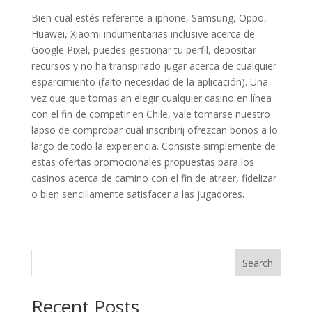
Bien cual estés referente a iphone, Samsung, Oppo,
Huawei, Xiaomi indumentarias inclusive acerca de
Google Pixel, puedes gestionar tu perfil, depositar
recursos y no ha transpirado jugar acerca de cualquier
esparcimiento (falto necesidad de la aplicación). Una
vez que que tomas an elegir cualquier casino en línea
con el fin de competir en Chile, vale tomarse nuestro
lapso de comprobar cual inscribirí¡ ofrezcan bonos a lo
largo de todo la experiencia. Consiste simplemente de
estas ofertas promocionales propuestas para los
casinos acerca de camino con el fin de atraer, fidelizar
o bien sencillamente satisfacer a las jugadores.
Search
Recent Posts