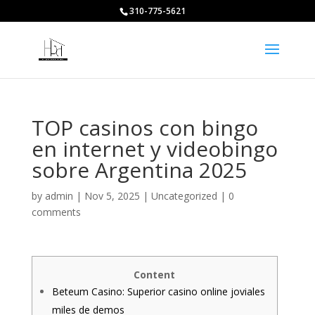
310-775-5621
TOP casinos con bingo
en internet y videobingo
sobre Argentina 2025
by
admin
|
Nov 5, 2025
|
Uncategorized
|
0
comments
Content
Beteum Casino: Superior casino online joviales
miles de demos