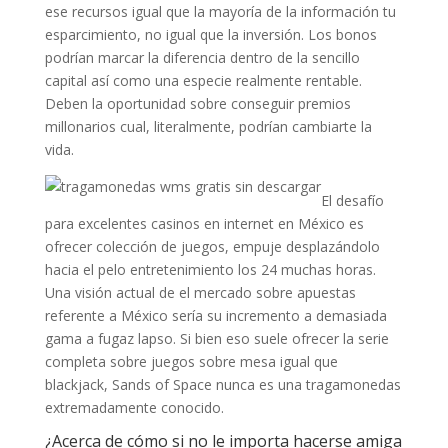
ese recursos igual que la mayoría de la información tu
esparcimiento, no igual que la inversión. Los bonos
podrían marcar la diferencia dentro de la sencillo
capital así­ como una especie realmente rentable.
Deben la oportunidad sobre conseguir premios
millonarios cual, literalmente, podrían cambiarte la
vida.
El desafío
para excelentes casinos en internet en México es
ofrecer colección de juegos, empuje desplazándolo
hacia el pelo entretenimiento los 24 muchas horas.
Una visión actual de el mercado sobre apuestas
referente a México serí­a su incremento a demasiada
gama a fugaz lapso. Si bien eso suele ofrecer la serie
completa sobre juegos sobre mesa igual que
blackjack, Sands of Space nunca es una tragamonedas
extremadamente conocido.
¿Acerca de cómo si no le importa hacerse amiga