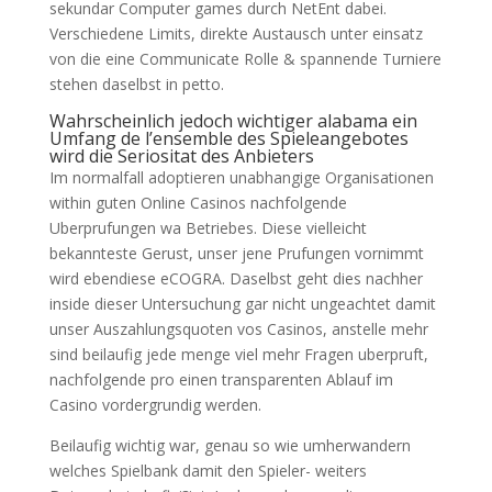
sekundar Computer games durch NetEnt dabei.
Verschiedene Limits, direkte Austausch unter einsatz
von die eine Communicate Rolle & spannende Turniere
stehen daselbst in petto.
Wahrscheinlich jedoch wichtiger alabama ein
Umfang de l’ensemble des Spieleangebotes
wird die Seriositat des Anbieters
Im normalfall adoptieren unabhangige Organisationen
within guten Online Casinos nachfolgende
Uberprufungen wa Betriebes. Diese vielleicht
bekannteste Gerust, unser jene Prufungen vornimmt
wird ebendiese eCOGRA. Daselbst geht dies nachher
inside dieser Untersuchung gar nicht ungeachtet damit
unser Auszahlungsquoten vos Casinos, anstelle mehr
sind beilaufig jede menge viel mehr Fragen uberpruft,
nachfolgende pro einen transparenten Ablauf im
Casino vordergrundig werden.
Beilaufig wichtig war, genau so wie umherwandern
welches Spielbank damit den Spieler- weiters