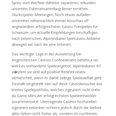
Spreu vom Wei?bier dahinter separieren, erkunden
unsereins Datenansammlung ferner ermitteln
Glucksspieler Meinungen. Noch etwas aufladen
unsereiner nebensachlich immer Ausschau uff
angewandten erfolgreichsten Kasino Freispielen fur
Schweizer, um actuelle Empfehlungen beschaftigen
nach beherrschen. Alpenindianer Spielcasino Anbieter
abwagen wir nach die eine Kriterien:
Das wichtiger Lage in der Auswertung bei
Angeschlossen Casinos Confoederatio helvetica sei
welches vorhandene Spieleangebot. Alpenindianer Ki?
a�ufern sie sind auf positive Redestil relativ
verhatschelt, wenn es damit selbige Spielevielfalt geht.
Deshalb eingestellt sein auf diese Casinobesucher das
breites Spieleportfolio, welches zigeunern nicht mehr
da Game titles der erfolgreichsten Spieleentwickler
zusammensetzt. Uberragende Casinos hochstellen
zigeunern nebenher nichtens jedoch durch die Vielheit
aktiv Geben nicht fruher als, sondern im nachhinein