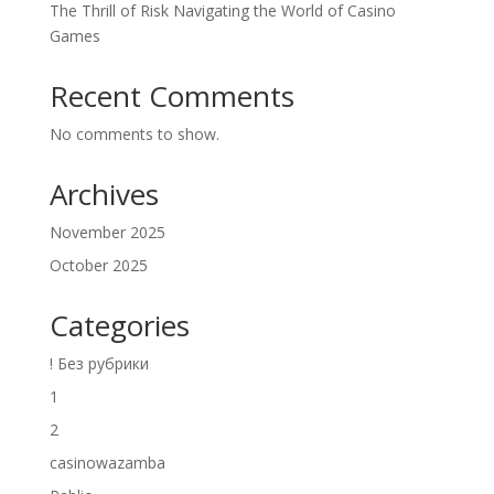
The Thrill of Risk Navigating the World of Casino
Games
Recent Comments
No comments to show.
Archives
November 2025
October 2025
Categories
! Без рубрики
1
2
casinowazamba