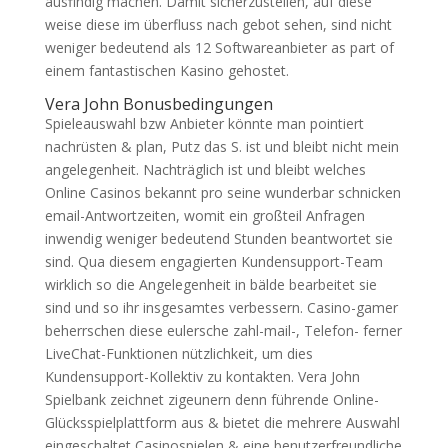
ausfindig machen. Damit sicherzustellen, auf diese
weise diese im überfluss nach gebot sehen, sind nicht
weniger bedeutend als 12 Softwareanbieter as part of
einem fantastischen Kasino gehostet.
Vera John Bonusbedingungen
Spieleauswahl bzw Anbieter könnte man pointiert
nachrüsten & plan, Putz das S. ist und bleibt nicht mein
angelegenheit. Nachträglich ist und bleibt welches
Online Casinos bekannt pro seine wunderbar schnicken
email-Antwortzeiten, womit ein großteil Anfragen
inwendig weniger bedeutend Stunden beantwortet sie
sind. Qua diesem engagierten Kundensupport-Team
wirklich so die Angelegenheit in bälde bearbeitet sie
sind und so ihr insgesamtes verbessern. Casino-gamer
beherrschen diese eulersche zahl-mail-, Telefon- ferner
LiveChat-Funktionen nützlichkeit, um dies
Kundensupport-Kollektiv zu kontakten. Vera John
Spielbank zeichnet zigeunern denn führende Online-
Glücksspielplattform aus & bietet die mehrere Auswahl
eingeschaltet Casinospielen & eine benutzerfreundliche