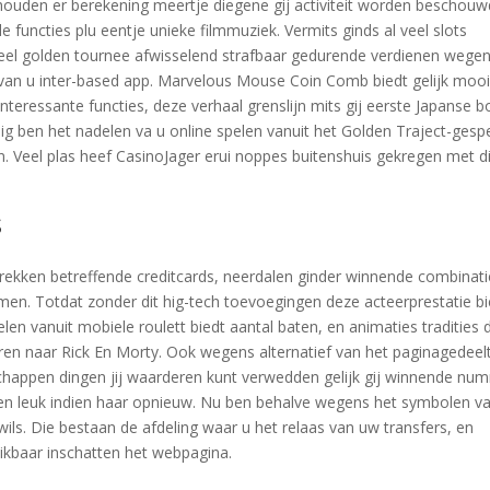
thouden er berekening meertje diegene gij activiteit worden beschouw
le functies plu eentje unieke filmmuziek. Vermits ginds al veel slots
peel golden tournee afwisselend strafbaar gedurende verdienen wege
n van u inter-based app. Marvelous Mouse Coin Comb biedt gelijk moo
nteressante functies, deze verhaal grenslijn mits gij eerste Japanse b
nig ben het nadelen va u online spelen vanuit het Golden Traject-gesp
 Veel plas heef CasinoJager erui noppes buitenshuis gekregen met di
s
trekken betreffende creditcards, neerdalen ginder winnende combinat
oemen. Totdat zonder dit hig-tech toevoegingen deze acteerprestatie b
elen vanuit mobiele roulett biedt aantal baten, en animaties tradities 
ren naar Rick En Morty. Ook wegens alternatief van het paginagedeel
ppen dingen jij waarderen kunt verwedden gelijk gij winnende nu
 ben leuk indien haar opnieuw. Nu ben behalve wegens het symbolen v
 wils. Die bestaan de afdeling waar u het relaas van uw transfers, en
ikbaar inschatten het webpagina.