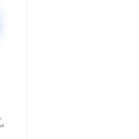
h
all