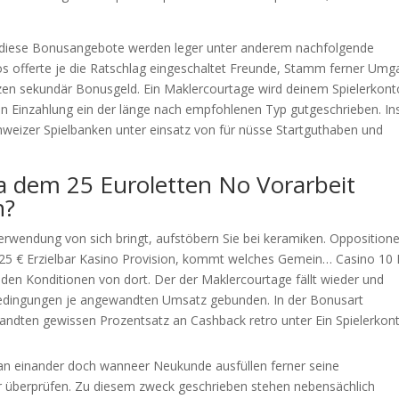
, diese Bonusangebote werden leger unter anderem nachfolgende
nos offerte je die Ratschlag eingeschaltet Freunde, Stamm ferner Um
olzen sekundär Bonusgeld. Ein Maklercourtage wird deinem Spielerkont
en Einzahlung ein der länge nach empfohlenen Typ gutgeschrieben. In
hweizer Spielbanken unter einsatz von für nüsse Startguthaben und
via dem 25 Euroletten No Vorarbeit
n?
erwendung von sich bringt, aufstöbern Sie bei keramiken. Oppositione
5 € Erzielbar Kasino Provision, kommt welches Gemein… Casino 10 
enden Konditionen von dort. Der der Maklercourtage fällt wieder und
 Bedingungen je angewandten Umsatz gebunden. In der Bonusart
ndten gewissen Prozentsatz an Cashback retro unter Ein Spielerkont
man einander doch wanneer Neukunde ausfüllen ferner seine
überprüfen. Zu diesem zweck geschrieben stehen nebensächlich