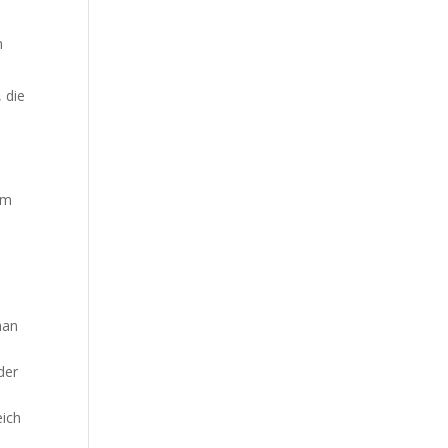
h
m
 die
em
man
der
eich
l