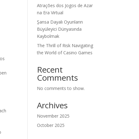
Atrações dos Jogos de Azar
na Era Virtual
Şansa Dayalı Oyunların
Büyüleyici Dünyasında
Kaybolmak
The Thrill of Risk Navigating
the World of Casino Games
nos
Recent
ppen
Comments
.
No comments to show.
Archives
nach
November 2025
October 2025
o