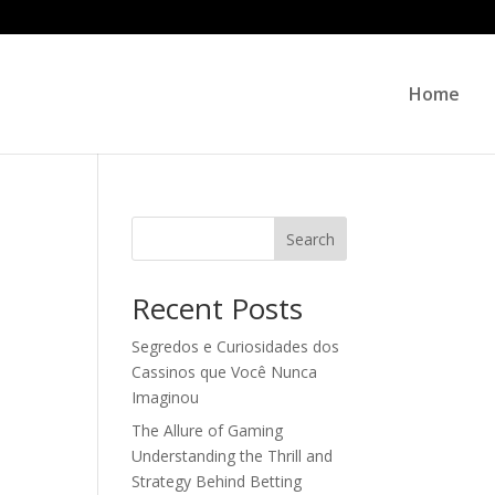
Home
Search
Recent Posts
Segredos e Curiosidades dos
Cassinos que Você Nunca
Imaginou
The Allure of Gaming
Understanding the Thrill and
Strategy Behind Betting