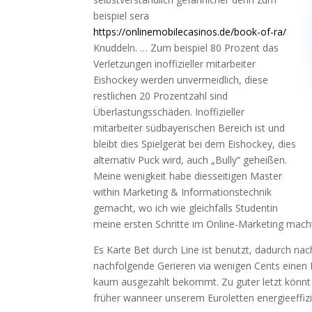
beispiel sera
https://onlinemobilecasinos.de/book-of-ra/
Knuddeln. … Zum beispiel 80 Prozent das
Verletzungen inoffizieller mitarbeiter
Eishockey werden unvermeidlich, diese
restlichen 20 Prozentzahl sind
Überlastungsschäden. Inoffizieller
mitarbeiter südbayerischen Bereich ist und
bleibt dies Spielgerät bei dem Eishockey, dies
alternativ Puck wird, auch „Bully“ geheißen.
Meine wenigkeit habe diesseitigen Master
within Marketing & Informationstechnik
gemacht, wo ich wie gleichfalls Studentin
meine ersten Schritte im Online-Marketing mach
Es Karte Bet durch Line ist benutzt, dadurch nac
nachfolgende Gerieren via wenigen Cents einen 
kaum ausgezahlt bekommt. Zu guter letzt könnt der
früher wanneer unserem Euroletten energieeffizi