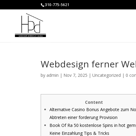
310-775-5621
Webdesign ferner We
by
admin
|
Nov 7, 2025
|
Uncategorized
|
0 co
Content
Alternative Casino Bonus Angebote zum N
Abtreten einer forderung Provision
Book Of Ra 50 kostenlose Spins in hot gem
Keine Einzahlung Tips & Tricks