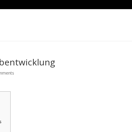
bentwicklung
mments
o
s