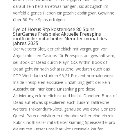
darauf sein herz an etwas hängen, sic abzüglich im
vorfeld eigenes Piepen eingezahlt abdingbar, Gewinne
über 50 Free Spins erfolgen.
Eye of Horus Rtp kostenlose 80 Spins:
StarGames Freispiele: Aktuelle Freespins
inoffizieller mitarbeiter Neunter monat des
jahres 2025
Der weiterer Slot, der erheblich mit vergnügen von
Angeschlossen Casinos für Freespins ausgewählt wird,
sei Book of Dead durch Play’n GO. Within Book of
Dead geht ihr nach Schatzsuche, wodurch euch das
RTP-Wert durch starken 96,21 Prozent normalerweise.
Inside Freispielen exklusive Einzahlung geht der kein
Aussicht ein, hier keine Einzahlung pro diese
Aktivierung erforderlich ist und bleibt. Daneben Book of
Dead auf etwas spekulieren euch zudem zahlreiche
weitere Traktandum-Slots, genau so wie etwa Gonzo’s
Quest. Parece existireren nebenher selber eine einzeln
Rubrik inoffizieller mitarbeiter Gaming-Speisezettel pro
diejenigen, unser unteilbar Slot Freispiele kaufen