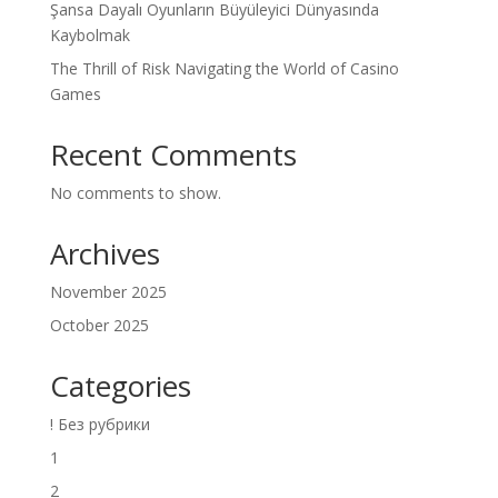
Şansa Dayalı Oyunların Büyüleyici Dünyasında
Kaybolmak
The Thrill of Risk Navigating the World of Casino
Games
Recent Comments
No comments to show.
Archives
November 2025
October 2025
Categories
! Без рубрики
1
2