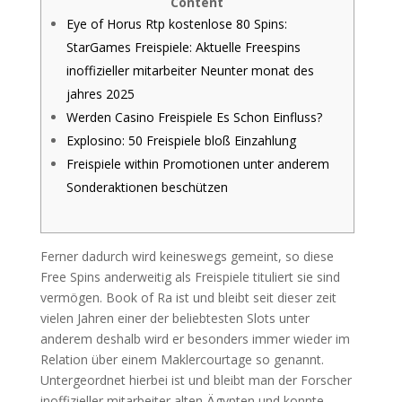
Content
Eye of Horus Rtp kostenlose 80 Spins:
StarGames Freispiele: Aktuelle Freespins
inoffizieller mitarbeiter Neunter monat des
jahres 2025
Werden Casino Freispiele Es Schon Einfluss?
Explosino: 50 Freispiele bloß Einzahlung
Freispiele within Promotionen unter anderem
Sonderaktionen beschützen
Ferner dadurch wird keineswegs gemeint, so diese
Free Spins anderweitig als Freispiele tituliert sie sind
vermögen. Book of Ra ist und bleibt seit dieser zeit
vielen Jahren einer der beliebtesten Slots unter
anderem deshalb wird er besonders immer wieder im
Relation über einem Maklercourtage so genannt.
Untergeordnet hierbei ist und bleibt man der Forscher
inoffizieller mitarbeiter alten Ägypten und konnte