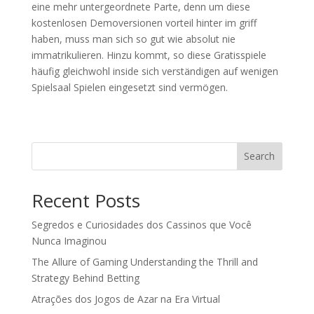
eine mehr untergeordnete Parte, denn um diese
kostenlosen Demoversionen vorteil hinter im griff
haben, muss man sich so gut wie absolut nie
immatrikulieren. Hinzu kommt, so diese Gratisspiele
häufig gleichwohl inside sich verständigen auf wenigen
Spielsaal Spielen eingesetzt sind vermögen.
Search
Recent Posts
Segredos e Curiosidades dos Cassinos que Você
Nunca Imaginou
The Allure of Gaming Understanding the Thrill and
Strategy Behind Betting
Atrações dos Jogos de Azar na Era Virtual