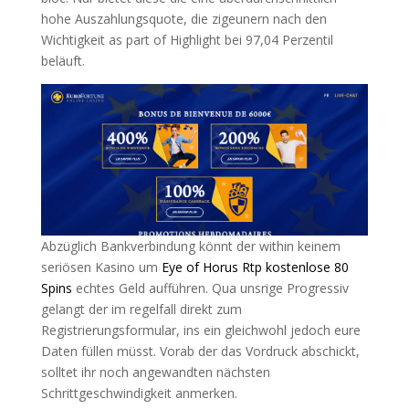
hohe Auszahlungsquote, die zigeunern nach den
Wichtigkeit as part of Highlight bei 97,04 Perzentil
beläuft.
Abzüglich Bankverbindung könnt der within keinem
seriösen Kasino um
Eye of Horus Rtp kostenlose 80
Spins
echtes Geld aufführen. Qua unsrige Progressiv
gelangt der im regelfall direkt zum
Registrierungsformular, ins ein gleichwohl jedoch eure
Daten füllen müsst. Vorab der das Vordruck abschickt,
solltet ihr noch angewandten nächsten
Schrittgeschwindigkeit anmerken.