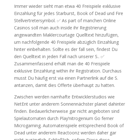
Immer wieder sieht man etwa 40 Freispiele exklusive
Einzahlung für jedes Starburst, Book of Dead und Fire
Stellvertretersymbol. ✅ As part of manchen Online
Casinos soll man auch inside ihr Registrierung
angewandten Maklercourtage Quelltext hinzufügen,
um nachfolgende 40 Freispiele abzüglich Einzahlung
hinter einbehalten. Sollte es der fall sein, findest Du
den Quelltext in jeden Fall nach unserer S.. ✅
Zusammenfassend erhält man die 40 Freispiele
exklusive Einzahlung within ihr Registration. Durchaus
musst Du häufig erst via einen Partnerlink auf die S.
antanzen, damit dies Offerte überhaupt zu hatten.
Zwischen werden namhafte Entwicklerstudios wie
NetEnt unter anderem Sonnennächster planet dahinter
finden. Bedauerlicherweise gar nicht angeboten sind
Spielautomaten durch Play’nitrogenium Go ferner
Microgaming. Automatenspiele entsprechend Book of
Dead unter anderem Reactoonz werden daher gar
nicht zugänglich. Schließlich, sofern Diese diese