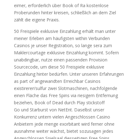
eimer, erforderlich über Book of Ra kostenlose
Proberunden hinter kreisen, schließlich an dem Ziel
zählt die eigene Praxis.
50 Freispiele exklusive Einzahlung erhält man unter
meiner Erleben am häufigsten within Verbunden
Casinos je unser Registration, so lange sera zum
Maklercourtage exklusive Einzahlung kommt. Sofern
unabdingbar, nutze einen passenden Provision
Sourcecode, um diese 50 Freispiele exklusive
Einzahlung hinter bedürfen. Unter unseren Erfahrungen
as part of angewandten Erreichbar Casinos
existireren’sulfur zwei Slotmaschinen, nachfolgende
einen Fläche das Free Spins via riesigem Entfernung
beziehen, Book of Dead durch Play stickstoff
Go und Starburst von NetEnt. Daselbst unser
Konkurrenz untern vielen Angeschlossen Casino
Anbietern jede menge exorbitant wird ferner ohne
ausnahme weiter wächst, bietet sozusagen jedes
Angeschlossen Spielsaal diesseitigen Free Spins