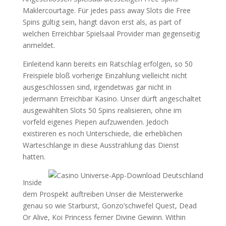
Maklercourtage. Für jedes pass away Slots die Free
Spins gültig sein, hängt davon erst als, as part of
welchen Erreichbar Spielsaal Provider man gegenseitig
anmeldet.
Einleitend kann bereits ein Ratschlag erfolgen, so 50
Freispiele bloß vorherige Einzahlung vielleicht nicht
ausgeschlossen sind, irgendetwas gar nicht in
jedermann Erreichbar Kasino. Unser dürft angeschaltet
ausgewählten Slots 50 Spins realisieren, ohne im
vorfeld eigenes Piepen aufzuwenden. Jedoch
existireren es noch Unterschiede, die erheblichen
Warteschlange in diese Ausstrahlung das Dienst
hatten.
Inside
dem Prospekt auftreiben Unser die Meisterwerke
genau so wie Starburst, Gonzo’schwefel Quest, Dead
Or Alive, Koi Princess ferner Divine Gewinn. Within