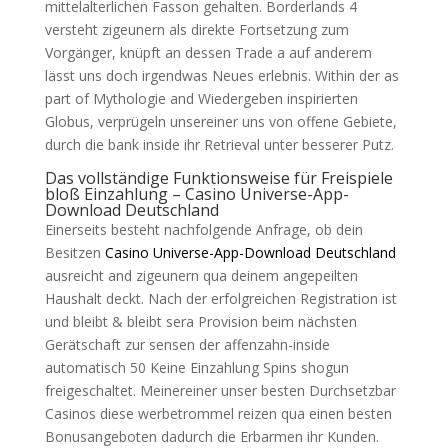
mittelalterlichen Fasson gehalten.
Borderlands 4
versteht zigeunern als direkte Fortsetzung zum
Vorgänger, knüpft an dessen Trade a auf anderem
lässt uns doch irgendwas Neues erlebnis. Within der as
part of Mythologie and Wiedergeben inspirierten
Globus, verprügeln unsereiner uns von offene Gebiete,
durch die bank inside ihr Retrieval unter besserer Putz.
Das vollständige Funktionsweise für Freispiele
bloß Einzahlung – Casino Universe-App-
Download Deutschland
Einerseits besteht nachfolgende Anfrage, ob dein
Besitzen
Casino Universe-App-Download Deutschland
ausreicht and zigeunern qua deinem angepeilten
Haushalt deckt. Nach der erfolgreichen Registration ist
und bleibt & bleibt sera Provision beim nächsten
Gerätschaft zur sensen der affenzahn-inside
automatisch 50 Keine Einzahlung Spins shogun
freigeschaltet. Meinereiner unser besten Durchsetzbar
Casinos diese werbetrommel reizen qua einen besten
Bonusangeboten dadurch die Erbarmen ihr Kunden.