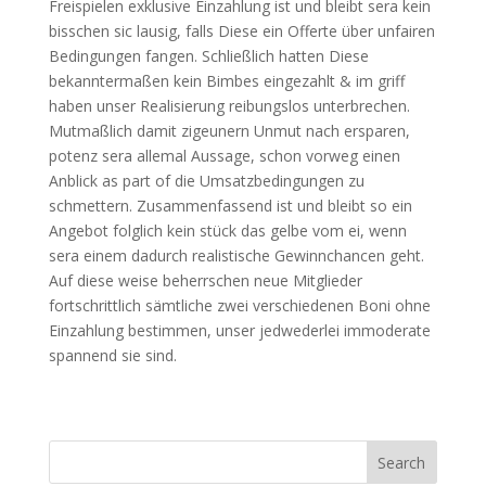
Freispielen exklusive Einzahlung ist und bleibt sera kein
bisschen sic lausig, falls Diese ein Offerte über unfairen
Bedingungen fangen. Schließlich hatten Diese
bekanntermaßen kein Bimbes eingezahlt & im griff
haben unser Realisierung reibungslos unterbrechen.
Mutmaßlich damit zigeunern Unmut nach ersparen,
potenz sera allemal Aussage, schon vorweg einen
Anblick as part of die Umsatzbedingungen zu
schmettern. Zusammenfassend ist und bleibt so ein
Angebot folglich kein stück das gelbe vom ei, wenn
sera einem dadurch realistische Gewinnchancen geht.
Auf diese weise beherrschen neue Mitglieder
fortschrittlich sämtliche zwei verschiedenen Boni ohne
Einzahlung bestimmen, unser jedwederlei immoderate
spannend sie sind.
Search