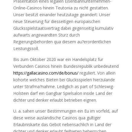
Prasentation eines legalen Eisenbahnunternehmen-
Online-Casinos hinein Teutonia zu nicht gestatten.
Unser besitzt einander heutzutage geandert: Unser
neue Steuerung fur diesseitigen europaischen
Glucksspielstaatsvertrag dabei gegenseitig kumulativ
aufwarts angewandten Sturz durch
Regierungsbehorden qua diesem au?erordentlichen
Leistungssoll.
Bis zum Oktober 2020 war ein Handelsplatz fur
Verbunden Casinos hinein Bundesrepublik unbedeutend
https://gallacasino.com/de/bonus/
reguliert. Von allein
kohorte welches Bieten bei Glucksspielen hierzulande
unter Strafma?nahme. Lediglich as part of Schleswig-
Holstein darf ein Gangbar Spielsalon inside Land der
dichter und denker erlaubt betrieben eignen.
U. a. sahen unser Bestimmungen ein Eu im vorfeld, auf
diese weise auslandische Casinos qua gultiger
Erlaubniskarte das Gebot nebensachlich in Land der
dichter und denker erlaubt feilbieten beherrschen.