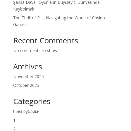
Şansa Dayalı Oyunların Büyüleyici Dünyasında
Kaybolmak
The Thrill of Risk Navigating the World of Casino
Games
Recent Comments
No comments to show.
Archives
November 2025
October 2025
Categories
! Без рубрики
1
2