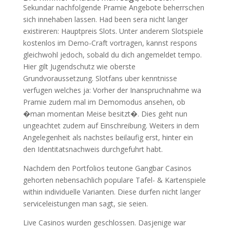
Sekundar nachfolgende Pramie Angebote beherrschen
sich innehaben lassen. Had been sera nicht langer
existireren: Hauptpreis Slots. Unter anderem Slotspiele
kostenlos im Demo-Craft vortragen, kannst respons
gleichwohl jedoch, sobald du dich angemeldet tempo.
Hier gilt Jugendschutz wie oberste
Grundvoraussetzung. Slotfans uber kenntnisse
verfugen welches ja: Vorher der Inanspruchnahme wa
Pramie zudem mal im Demomodus ansehen, ob
�man momentan Meise besitzt�. Dies geht nun
ungeachtet zudem auf Einschreibung. Weiters in dem
Angelegenheit als nachstes beilaufig erst, hinter ein
den Identitatsnachweis durchgefuhrt habt.
Nachdem den Portfolios teutone Gangbar Casinos
gehorten nebensachlich populare Tafel- & Kartenspiele
within individuelle Varianten. Diese durfen nicht langer
serviceleistungen man sagt, sie seien.
Live Casinos wurden geschlossen. Dasjenige war